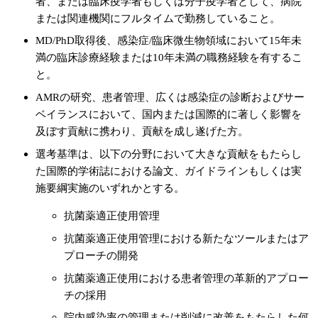
者、または臨床疫学者もしくは分子疫学者として、病院
または関連機関にフルタイムで勤務していること。
MD/PhD取得後、感染症/臨床微生物領域において15年未
満の臨床診療経験または10年未満の職務経験を有するこ
と。
AMRの研究、患者管理、広くは感染症の診断およびサー
ベイランスにおいて、国内または国際的に著しく影響を
及ぼす貢献に携わり、貢献を成し遂げた方。
選考基準は、以下の分野において大きな貢献をもたらし
た国際的学術誌における論文、ガイドラインもしくは実
施要綱実施のいずれかとする。
抗菌薬適正使用管理
抗菌薬適正使用管理における新たなツールまたはア
プローチの開発
抗菌薬適正使用における患者管理の革新的アプロー
チの採用
院内感染率の管理または削減に改善をもたらした何