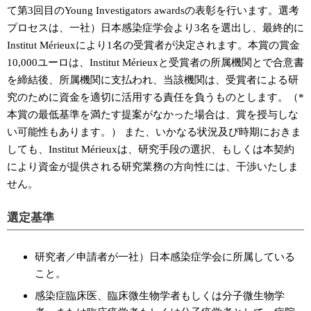
て第3回目のYoung Investigators awardsの表彰を行います。選考
プロセスは、一社）日本感染症学会より3名を選出し、最終的に
Institut Mérieuxにより1名の受賞者が決定されます。本賞の賞金
10,000ユーロは、Institut Mérieuxと受賞者の所属機関とで合意書
を締結後、所属機関に支払われ、当該機関は、受賞者による研
究のために資金を適切に活用する責任を負うものとします。（*
本賞の最低基準を満たす提案がなかった場合は、賞を授与しな
い可能性もあります。） また、いかなる状況及び時期におきま
しても、Institut Mérieuxは、研究手段の選択、もしくは本契約
により資金が提供される研究業務の方向性には、干渉いたしま
せん。
選定基準
研究者／申請者が一社）日本感染症学会に所属している
こと。
感染症臨床医、臨床微生物学者もしくは分子微生物学