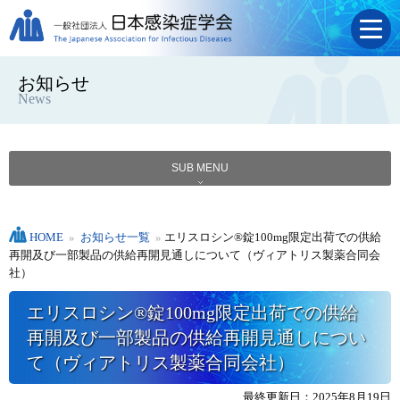
お知らせ
News
SUB MENU
HOME
»
お知らせ一覧
»
エリスロシン®錠100mg限定出荷での供給
再開及び一部製品の供給再開見通しについて（ヴィアトリス製薬合同会
社）
エリスロシン®錠100mg限定出荷での供給
再開及び一部製品の供給再開見通しについ
て（ヴィアトリス製薬合同会社）
最終更新日：2025年8月19日