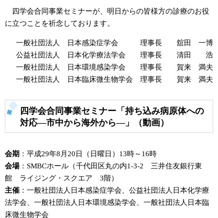
四学会合同事業セミナーが、明日からの皆様方の診療のお役
に立つことを祈念しております。
一般社団法人 日本感染症学会 理事長 舘田 一博
公益社団法人 日本化学療法学会 理事長 清田 浩
一般社団法人 日本環境感染学会 理事長 賀来 満夫
一般社団法人 日本臨床微生物学会 理事長 賀来 満夫
四学会合同事業セミナー「持ち込み病原体への
対応―市中から海外から―」（動画）
会期
：平成29年8月20日（日曜日）13時～16時
会場
：SMBCホール（千代田区丸の内1-3-2 三井住友銀行東
館 ライジング・スクエア 3階）
主催
：一般社団法人日本感染症学会、公益社団法人日本化学療
法学会、一般社団法人日本環境感染学会、一般社団法人日本臨
床微生物学会