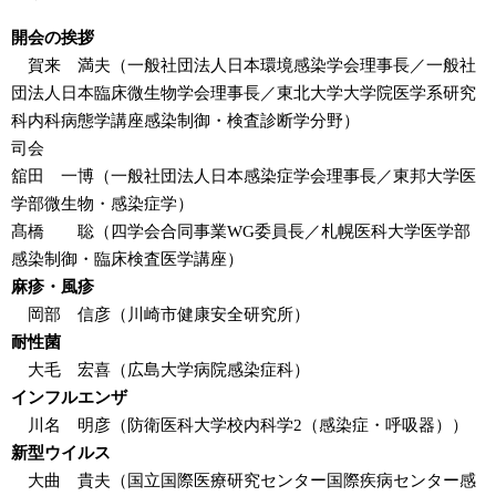
開会の挨拶
賀来 満夫（一般社団法人日本環境感染学会理事長／一般社
団法人日本臨床微生物学会理事長／東北大学大学院医学系研究
科内科病態学講座感染制御・検査診断学分野）
司会
舘田 一博（一般社団法人日本感染症学会理事長／東邦大学医
学部微生物・感染症学）
髙橋 聡（四学会合同事業WG委員長／札幌医科大学医学部
感染制御・臨床検査医学講座）
麻疹・風疹
岡部 信彦（川崎市健康安全研究所）
耐性菌
大毛 宏喜（広島大学病院感染症科）
インフルエンザ
川名 明彦（防衛医科大学校内科学2（感染症・呼吸器））
新型ウイルス
大曲 貴夫（国立国際医療研究センター国際疾病センター感