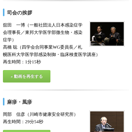
司会の挨拶
舘田 一博（一般社団法人日本感染症学
会理事長／東邦大学医学部微生物・感染
症学）
髙橋 聡（四学会合同事業WG委員長／札
幌医科大学医学部感染制御・臨床検査医学講座）
再生時間：1分15秒
» 動画を再生する
麻疹・風疹
岡部 信彦（川崎市健康安全研究所）
再生時間：29分54秒