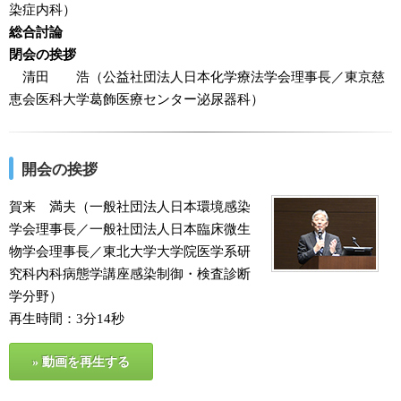
染症内科）
総合討論
閉会の挨拶
清田 浩（公益社団法人日本化学療法学会理事長／東京慈
恵会医科大学葛飾医療センター泌尿器科）
開会の挨拶
賀来 満夫（一般社団法人日本環境感染
学会理事長／一般社団法人日本臨床微生
物学会理事長／東北大学大学院医学系研
究科内科病態学講座感染制御・検査診断
学分野）
再生時間：3分14秒
» 動画を再生する