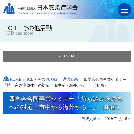
ICD・その他活動
ICD and more
SUB MENU
HOME
»
ICD・その他活動
»
講演動画
»
四学会合同事業セミナー
「持ち込み病原体への対応―市中から海外から―」（動画）
四学会合同事業セミナー「持ち込み病原体
への対応―市中から海外から―」（動画）
最終更新日：2019年1月18日