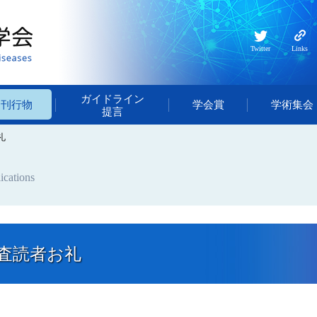
Twitter
Links
ガイドライン
・刊行物
学会賞
学術集会
提言
礼
ications
査読者お礼