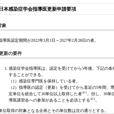
日本感染症学会指導医更新申請要項
対象
指導医認定期間が2022年3月1日～2027年2月28日の者。
．更新の要件
感染症学会指導医は、認定を受けてから5年後、下記の条
することができる。
（1）感染症専門医を保持している者。
（2）指導医の認定（更新）を受けてから直近の5年間、
※1
定単位を総合して30単位以上取得した者
。但し、30単
※1
導医講習会への参加があることを必須とする
。
単位取得の対象となる企画とその単位数は次の通りとする。