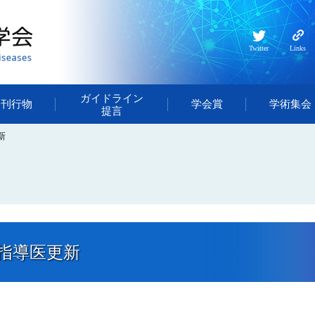
Twitter
Links
ガイドライン
・刊行物
学会賞
学術集会
提言
新
指導医更新