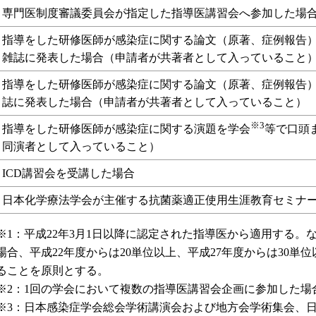
専門医制度審議委員会が指定した指導医講習会へ参加した場
指導をした研修医師が感染症に関する論文（原著、症例報告
雑誌に発表した場合（申請者が共著者として入っていること
指導をした研修医師が感染症に関する論文（原著、症例報告
誌に発表した場合（申請者が共著者として入っていること）
※3
指導をした研修医師が感染症に関する演題を学会
等で口頭
同演者として入っていること）
ICD講習会を受講した場合
日本化学療法学会が主催する抗菌薬適正使用生涯教育セミナ
※1：平成22年3月1日以降に認定された指導医から適用する。
場合、平成22年度からは20単位以上、平成27年度からは30単
ることを原則とする。
※2：1回の学会において複数の指導医講習会企画に参加した場
※3：日本感染症学会総会学術講演会および地方会学術集会、