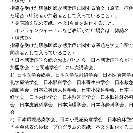
＜様式C＞
指導を受けた研修医師が感染症に関する論文（原著、症
た場合（申請者が共著者として入っていること）。
＊発表論文誌の表紙、本文1頁目を貼付すること。
オンラインジャーナルなど表紙がない場合は、雑誌名、
＜様式D＞
＊
指導を受けた研修医師が感染症に関する演題を学会
等で
同演者として入っていること）。
＊日本感染症学会総会および地方会、日本感染症学会が
1）
2）
加盟学会
と関連学会
の年次講演会。
1）日本医学会総会、日本医学放射線学会、日本医真菌学
化学療法学会、日本眼科学会、日本寄生虫学会、日本救
細菌学会、日本産科婦人科学会、日本小児科学会、日本
経学会、日本内科学会、日本熱帯医学会、日本脳神経外
会、日本皮膚科学会、日本病理学会、日本麻酔科学会、
会
2）日本環境感染学会、日本小児感染症学会、日本臨床微
＊学会発表の抄録、プログラムの表紙、本文を貼付する