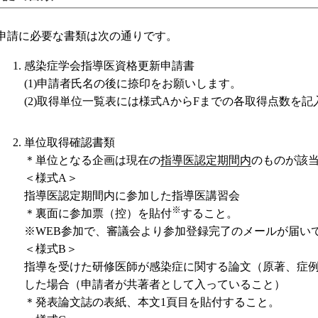
申請に必要な書類は次の通りです。
感染症学会指導医資格更新申請書
(1)申請者氏名の後に捺印をお願いします。
(2)取得単位一覧表には様式AからFまでの各取得点数を
単位取得確認書類
＊単位となる企画は現在の
指導医認定期間内
のものが該
＜様式A＞
指導医認定期間内に参加した指導医講習会
※
＊裏面に参加票（控）を貼付
すること。
※WEB参加で、審議会より参加登録完了のメールが届い
＜様式B＞
指導を受けた研修医師が感染症に関する論文（原著、症
した場合（申請者が共著者として入っていること）
＊発表論文誌の表紙、本文1頁目を貼付すること。