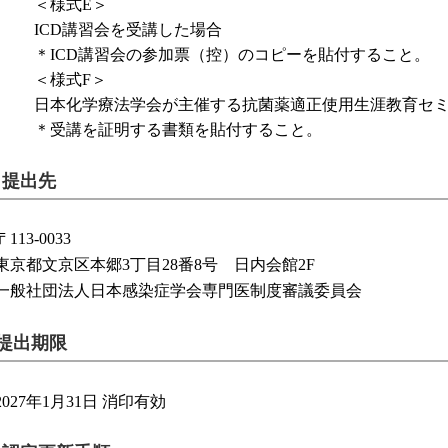
＜様式E＞
ICD講習会を受講した場合
＊ICD講習会の参加票（控）のコピーを貼付すること。
＜様式F＞
日本化学療法学会が主催する抗菌薬適正使用生涯教育セ
＊受講を証明する書類を貼付すること。
．提出先
〒113-0033
東京都文京区本郷3丁目28番8号 日内会館2F
一般社団法人日本感染症学会専門医制度審議委員会
提出期限
2027年1月31日 消印有効