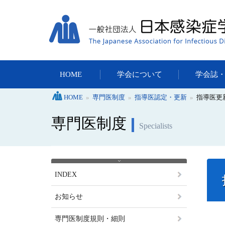
HOME
学会について
学会誌
HOME
»
専門医制度
»
指導医認定・更新
»
指導医更
専門医制度
Specialists
INDEX
お知らせ
専門医制度規則・細則