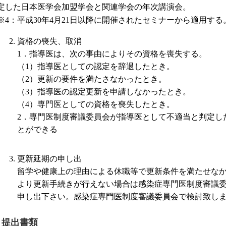
定した日本医学会加盟学会と関連学会の年次講演会。
※4：平成30年4月21日以降に開催されたセミナーから適用す
資格の喪失、取消
1．指導医は、次の事由によりその資格を喪失する。
（1）指導医としての認定を辞退したとき。
（2）更新の要件を満たさなかったとき。
（3）指導医の認定更新を申請しなかったとき。
（4）専門医としての資格を喪失したとき。
2．専門医制度審議委員会が指導医として不適当と判定し
とができる
更新延期の申し出
留学や健康上の理由による休職等で更新条件を満たせな
より更新手続きが行えない場合は感染症専門医制度審議
申し出下さい。感染症専門医制度審議委員会で検討致し
I．提出書類