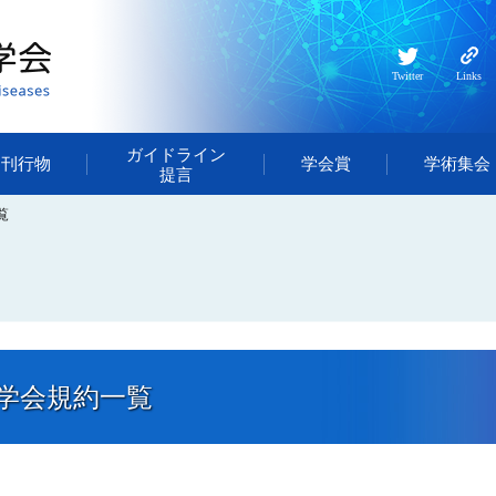
Twitter
Links
ガイドライン
・刊行物
学会賞
学術集会
提言
覧
学会規約一覧