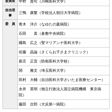
委員長
中野 貴司（川崎医科大学）
担当理
三鴨 廣繁（学校法人朝日大学病院）
事
委 員
青木 洋介（なゆたの森病院）
石田 直（倉敷中央病院）
國島 広之（聖マリアンナ医科大学）
佐藤 晶論（さくらお子さまクリニック）
新庄 正宜（防衛医科大学校）
関 雅文（埼玉医科大学）
田村 大輔（自治医科大学さいたま医療センター）
永井 英明（独立行政法人国立病院機構 東京病
院）
藤田 次郎（大浜第一病院）