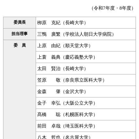
（令和7年度・8年度）
委員長
栁原 克紀（長崎大学）
担当理事
三鴨 廣繁（学校法人朝日大学病院）
委 員
上原 由紀（順天堂大学）
上蓑 義典（慶応義塾大学）
太田 賢治（長崎大学）
笠原 敬（奈良県立医科大学）
金森 肇（金沢大学）
金子 幸弘（大阪公立大学）
髙橋 聡（札幌医科大学）
前田 卓哉（埼玉医科大学）
八木 哲也（名古屋大学）