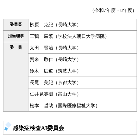
（令和7年度・8年度）
委員長
栁原 克紀（長崎大学）
担当理事
三鴨 廣繁（学校法人朝日大学病院）
委 員
太田 賢治（長崎大学）
賀来 敬仁（長崎大学）
鈴木 広道（筑波大学）
長尾 美紀（京都大学）
仁井見英樹（富山大学）
松本 哲哉（国際医療福祉大学）
感染症検査AI委員会