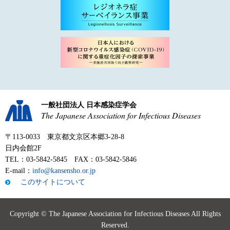
一般社団法人 日本感染症学会
The Japanese Association for Infectious Diseases
〒113-0033 東京都文京区本郷3-28-8
日内会館2F
TEL：03-5842-5845 FAX：03-5842-5846
E-mail：
info@kansensho.or.jp
このサイトについて
Copyright © The Japanese Association for Infectious Diseases All Rights
Reserved.