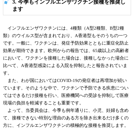
3. 今季もインフルエンザワクチン接種を推奨し
ます
インフルエンザワクチンには、4種類（A型2種類、B型2種
類）のウイルス型が含まれており、A香港型もそのうちの一つ
です。一般に、ワクチンは、発症予防効果とともに重症化防止
効果が期待できます。欧州からの報告では、65歳以上の高齢者
において、ワクチンを接種した場合は、接種しなかった場合に
比べて、A香港型感染による入院を抑制したと報告されていま
す。
また、わが国においてはCOVID-19の発症者は再増加が続い
ています。そのような中で、ワクチンで予防できる疾患につい
てはできるだけ接種を行い、医療機関への受診を抑制して医療
現場の負担を軽減することも重要です。
よって、当委員会は、今季も例年通りに、小児、妊婦も含め
て、接種できない特別な理由のある方を除き出来るだけ多くの
方に、インフルエンザワクチンの積極的な接種を推奨します。