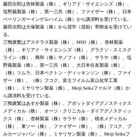
藤田次郎は杏林製薬（株）、ギリアド・サイエンシズ（株）、
塩野義製薬（株）、第一三共（株）、ファイザー（株）、日本
ベーリンガーインゲルハイム（株）から講演料を受けている。
藤田次郎は大塚製薬（株）から奨学（奨励）寄附金を受けてい
る。
三鴨廣繁はアステラス製薬（株）、MSD（株）、杏林製薬
（株）、ギリアド・サイエンシズ（株）、グラクソ・スミスク
ライン（株）、興和（株）サノフィ（株）、サラヤ（株）、塩
野義製薬（株）、第一三共（株）、大日本住友製薬（株）、
（株）ツムラ、日本ベクトン・ディッキンソン（株）、ファイ
ザー（株）、（株）フコク、富士フイルム富山化学工業
（株）、ミヤリサン製薬（株）、Meiji Seikaファルマ（株）か
ら講演料を受けている。
三鴨廣繁はあすか製薬（株）、アボットダイアグノスティクス
メディカル（株）、オーソ・クリニカル・ダイアグノスティッ
クス（株）、杏林製薬（株）サラヤ（株）、積水メディカル
（株）、東ソー（株）、ファイザー（株）、（株）フコク、ブ
ルカージャパン（株）、ミヤリサン製薬（株）、Meiji Seikaフ