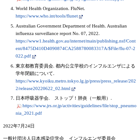
World Health Organization. FluNet.
https://www.who.int/tools/flunet
Australian Government Department of Health. Australian
influenza surveillance report No. 07, 2022.
https://www1.health.gov.au/internet/main/publishing.nsf/Cont
ent/8475D410D4090874CA2588780083317A/$File/flu-07-2
022.pdf
東京都教育委員会. 都内公立学校のインフルエンザによる
学年閉鎖について.
https://www.kyoiku.metro.tokyo.lg.jp/press/press_release/202
2/release20220622_02.html
日本呼吸器学会. ストップ！肺炎（一般用）.
https://www.jrs.or.jp/activities/guidelines/file/stop_pneumo
nia_2021.pdf
2022年7月24日
一般社団法人日本感染症学会 インフルエンザ委員会