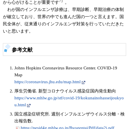
7）
から心がけることが重要です
。
わが国のインフルエンザ診療は、早期診断、早期治療の体制
が確立しており、世界の中でも進んだ国の一つと言えます。国
民全体が、従来通りのインフルエンザ対策を行っていただきた
いと思います。
参考文献
Johns Hopkins Coronavirus Resource Center. COVID-19
Map
https://coronavirus.jhu.edu/map.html
厚生労働省. 新型コロナウイルス感染症国内発生動向
https://www.mhlw.go.jp/stf/covid-19/kokunainohasseijoukyo
u.html
国立感染症研究所. 週別インフルエンザウイルス分離・検
出報告数.
https://nesid4g.mhlw.go.jp/Byogentai/Pdf/data2j.pdf