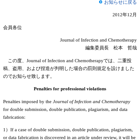
お知らせに戻る
2012年12月
会員各位
Journal of Infection and Chemotherapy
編集委員長 松本 哲哉
この度、Journal of Infection and Chemotherapyでは、二重投
稿、盗用、および捏造が判明した場合の罰則規定を設けました
のでお知らせ致します。
Penalties for professional violations
Penalties imposed by the
Journal of Infection and Chemotherapy
for double submission, double publication, plagiarism, and data
fabrication:
1）If a case of double submission, double publication, plagiarism,
or data fabrication is discovered in an article under review, it will be