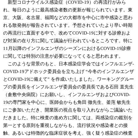
新型コロナウイルス感染症（COVID-19）の再流行がみら
れ、毎日のように最高感染者数の更新が報じられています。東
京、大阪、名古屋、福岡などの大都市を中心に市中感染と思わ
れる散発例が報告されています。予想されていたより早い時期
の再流行に直面する中で、改めてCOVID-19に対する診療およ
び対策の在り方に関して議論が行われているところです。特に
11月以降のインフルエンザのシーズンにおけるCOVID-19診療
に関しては特別の注意が必要になってくると思われます。
このような背景のもと、日本感染症学会ではインフルエンザ-
COVID-19アドホック委員会を立ち上げ “今冬のインフルエンザ
とCOVID-19に備えて” を作成いたしました。ワーキンググルー
プの委員長をインフルエンザ委員会の委員長である石田 直先生
（倉敷中央病院）にお願いし、インフルエンザおよびCOVID-
19の専門家を中心に、医師会からも角田 徹先生、釜萢 敏先生
にご参加いただき、開業医の視点を取り入れながらご議論いた
だきました。特に検査の進め方に関しては、両感染症の鑑別を
第一とする原則を重視しながらも、流行状況や感染者との接
触、あるいは特徴的な臨床症状を考え、強く疑う感染症の検査