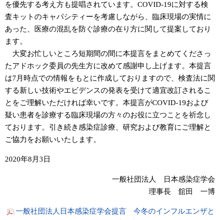
を優先する考え方も提唱されています。COVID-19に対する検
査キットのキャパシティーを考慮しながら、臨床現場の実情に
あった、医療の混乱を防ぐ診療の在り方に関して提案しており
ます。
大変お忙しいところ短期間の間に本提言をまとめてくださっ
たアドホック委員の先生方に改めて感謝申し上げます。本提言
は7月時点での情報をもとに作成しておりますので、検査法に関
する新しい技術やエビデンスの発表を受けて適宜改訂されるこ
とをご理解いただければ幸いです。本提言がCOVID-19および
疑い患者を診療する臨床現場の方々のお役に立つことを祈念し
ております。引き続き感染症診療、研究および教育にご理解と
ご協力をお願いいたします。
2020年8月3日
一般社団法人 日本感染症学会
理事長 舘田 一博
一般社団法人日本感染症学会提言 今冬のインフルエンザと