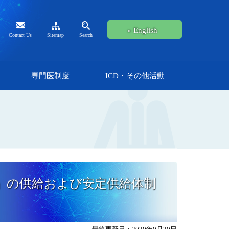
» English
Contact Us
Sitemap
Search
専門医制度
ICD・その他活動
」の供給および安定供給体制