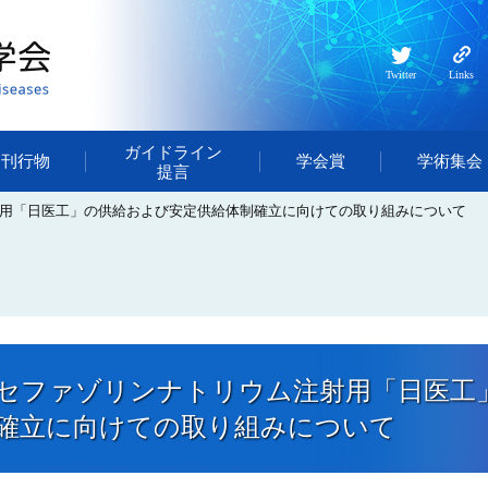
Twitter
Links
ガイドライン
・刊行物
学会賞
学術集会
提言
用「日医工」の供給および安定供給体制確立に向けての取り組みについて
セファゾリンナトリウム注射用「日医工
確立に向けての取り組みについて