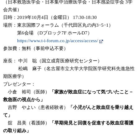
（日本救急医学会・日本集中治療医学会・日本感染症学会 3学
会共催）
日時：2019年10月4日（金曜日） 17:30-18:30
場所：東京国際フォーラム（千代田区丸の内3−5−1）
第6会場 （Dブロック7F ホールD7）
https://www.t-i-forum.co.jp/access/access/
参加費：無料（事前申込不要）
座長： 中川 聡（国立成育医療研究センター）
松嶋 麻子（名古屋市立大学大学院医学研究科先進急性
期医療学）
プレゼンター：
小倉 裕司（医師）
「家族が敗血症になって気づいたこと－
救急医の視点から」
吉野 やよい（患者経験者）
「小児がんと敗血症を乗り越え
て」
舘 昌美（看護師）
「早期発見と回復を促進する敗血症看護
の取り組み」