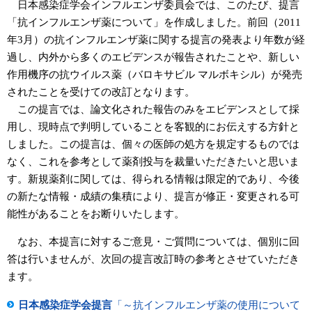
日本感染症学会インフルエンザ委員会では、このたび、提言
「抗インフルエンザ薬について」を作成しました。前回（2011
年3月）の抗インフルエンザ薬に関する提言の発表より年数が経
過し、内外から多くのエビデンスが報告されたことや、新しい
作用機序の抗ウイルス薬（バロキサビル マルボキシル）が発売
されたことを受けての改訂となります。
この提言では、論文化された報告のみをエビデンスとして採
用し、現時点で判明していることを客観的にお伝えする方針と
しました。この提言は、個々の医師の処方を規定するものでは
なく、これを参考として薬剤投与を裁量いただきたいと思いま
す。新規薬剤に関しては、得られる情報は限定的であり、今後
の新たな情報・成績の集積により、提言が修正・変更される可
能性があることをお断りいたします。
なお、本提言に対するご意見・ご質問については、個別に回
答は行いませんが、次回の提言改訂時の参考とさせていただき
ます。
日本感染症学会提言
「～抗インフルエンザ薬の使用について