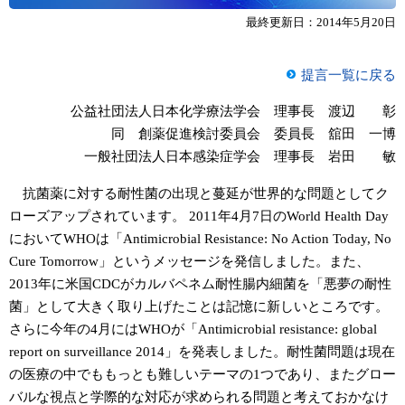
最終更新日：2014年5月20日
提言一覧に戻る
公益社団法人日本化学療法学会 理事長 渡辺 彰
同 創薬促進検討委員会 委員長 舘田 一博
一般社団法人日本感染症学会 理事長 岩田 敏
抗菌薬に対する耐性菌の出現と蔓延が世界的な問題としてク
ローズアップされています。 2011年4月7日のWorld Health Day
においてWHOは「Antimicrobial Resistance: No Action Today, No
Cure Tomorrow」というメッセージを発信しました。また、
2013年に米国CDCがカルバペネム耐性腸内細菌を「悪夢の耐性
菌」として大きく取り上げたことは記憶に新しいところです。
さらに今年の4月にはWHOが「Antimicrobial resistance: global
report on surveillance 2014」を発表しました。耐性菌問題は現在
の医療の中でももっとも難しいテーマの1つであり、またグロー
バルな視点と学際的な対応が求められる問題と考えておかなけ