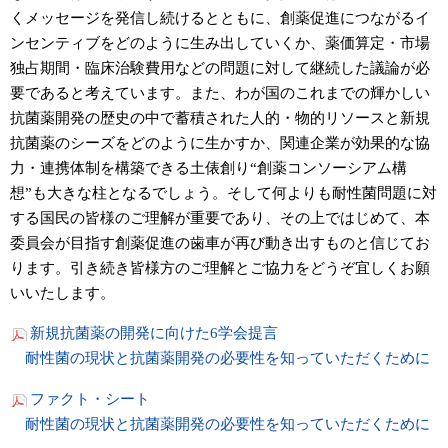
くメッセージを発信し続けるとともに、創薬促進につながるイ
ンセンティブをどのように生み出していくか、薬価算定・市場
独占期間・臨床治験費用などの問題に対して継続した議論が必
要であると考えています。また、わが国のこれまでの輝かしい
抗菌薬開発の歴史の中で蓄積された人的・物的リソースと新規
抗菌薬のシーズをどのように生かすか、関連企業が効果的な協
力・連携体制を構築できる土俵創り“創薬コンソーシアム構
想”も大きな柱となるでしょう。そして何よりも耐性菌問題に対
する国民の皆様のご理解が重要であり、その上ではじめて、本
委員会が目指す創薬促進の歯車が再び動き出すものと信じてお
ります。引き続き皆様方のご理解とご協力をどうぞ宜しくお願
いいたします。
新規抗菌薬の開発に向けた6学会提言
耐性菌の現状と抗菌薬開発の必要性を知っていただくために
ファクト・シート
耐性菌の現状と抗菌薬開発の必要性を知っていただくために