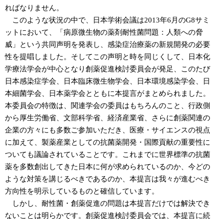
ればなりません。
このような状況の中で、日本学術会議は2013年6月のG8サミ
ットにおいて、「病原微生物の薬剤耐性菌問題：人類への脅
威」という共同声明を発表し、感染症治療薬の新規開発の必要
性を提唱しました。そしてこの声明と時を同じくして、日本化
学療法学会が中心となり創薬促進検討委員会が発足、このたび
日本感染症学会、日本臨床微生物学会、日本環境感染学会、日
本細菌学会、日本薬学会とともに本提言がまとめられました。
本委員会の特徴は、関連学会の委員はもちろんのこと、行政側
から厚生労働省、文部科学省、経済産業省、さらに創薬関連の
企業の方々にも多数ご参加いただき、医療・サイエンスの視点
に加えて、製薬産業としての抗菌薬開発・国際貢献の重要性に
ついても議論されていることです。これまでに世界標準の抗菌
薬を多数創出してきた日本に何が求められているのか、今どの
ような対策を講じるべきであるのか、本提言は我々が進むべき
方向性を明示しているものと確信しています。
しかし、耐性菌・創薬促進の問題は本提言だけでは解決でき
ないことは明らかです。創薬促進検討委員会では、本提言に続