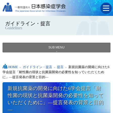
ガイドライン・提言
Guidelines
SUB MENU
HOME
»
ガイドライン・提言
»
提言
»
新規抗菌薬の開発に向けた6
学会提言「耐性菌の現状と抗菌薬開発の必要性を知っていただくため
に」―提言発表の背景と目的―
新規抗菌薬の開発に向けた6学会提言「耐
性菌の現状と抗菌薬開発の必要性を知って
いただくために」―提言発表の背景と目的
―