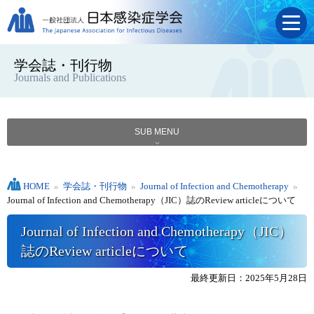
学会誌・刊行物
Journals and Publications
SUB MENU
HOME
»
学会誌・刊行物
»
Journal of Infection and Chemotherapy
»
Journal of Infection and Chemotherapy（JIC）誌のReview articleについて
Journal of Infection and Chemotherapy（JIC）
誌のReview articleについて
最終更新日：2025年5月28日