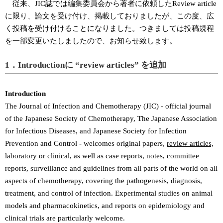
従来、JIC誌では編集委員会から著者に依頼したReview article
に限り、論文を受け付け、掲載しておりましたが、この度、広
く投稿を受け付けることになりました。つきましては投稿規程
を一部変更いたしましたので、お知らせ致します。
1．Introductionに “review articles” を追加
Introduction
The Journal of Infection and Chemotherapy (JIC) - official journal
of the Japanese Society of Chemotherapy, The Japanese Association
for Infectious Diseases, and Japanese Society for Infection
Prevention and Control - welcomes original papers,
review articles,
laboratory or clinical, as well as case reports, notes, committee
reports, surveillance and guidelines from all parts of the world on all
aspects of chemotherapy, covering the pathogenesis, diagnosis,
treatment, and control of infection. Experimental studies on animal
models and pharmacokinetics, and reports on epidemiology and
clinical trials are particularly welcome.