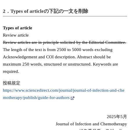
2．Types of articleの下記の一文を削除
Types of article
Review article
Review articles are in principle solicited by the Editorial Committee.
The length of the text is from 2500 to 5000 words excluding
Acknowledgement and COI description. Abstract should be
maximum 250 words, structured or unstructured. Keywords are
required.
投稿規定
https://www.sciencedirect.com/journal/journal-of-infection-and-che
motherapy/publish/guide-for-authors
2025年5月
Journal of Infection and Chemotherapy