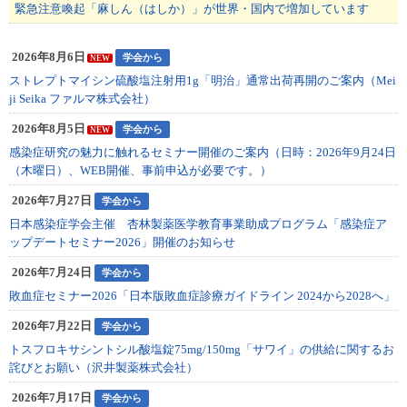
緊急注意喚起「麻しん（はしか）」が世界・国内で増加しています
2026年8月6日
学会から
NEW
ストレプトマイシン硫酸塩注射用1g「明治」通常出荷再開のご案内（Mei
ji Seika ファルマ株式会社）
2026年8月5日
学会から
NEW
感染症研究の魅力に触れるセミナー開催のご案内（日時：2026年9月24日
（木曜日）、WEB開催、事前申込が必要です。）
2026年7月27日
学会から
日本感染症学会主催 杏林製薬医学教育事業助成プログラム「感染症ア
ップデートセミナー2026」開催のお知らせ
2026年7月24日
学会から
敗血症セミナー2026「日本版敗血症診療ガイドライン 2024から2028へ」
2026年7月22日
学会から
トスフロキサシントシル酸塩錠75mg/150mg「サワイ」の供給に関するお
詫びとお願い（沢井製薬株式会社）
2026年7月17日
学会から