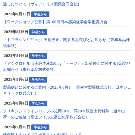
通しについて（ヴィアトリス製薬合同会社）
2025年8月12日
学会から
【ワークショップ公募】第100回日本感染症学会学術講演会
2025年8月6日
学会から
「トブラシン注60mg」出荷停止に関するお詫びとお知らせ（東和薬品株
式会社）
2025年8月6日
学会から
『アシクロビル点滴静注液250mg「トーワ」』出荷停止に関するお詫びと
お知らせ（東和薬品株式会社）
2025年8月6日
学会から
製品供給に関するご案内（2025年8月）（長生堂製薬株式会社、日本ジェ
ネリック株式会社）
2025年8月4日
学会から
ラリキシンドライシロップ小児用10％、同20％限定出荷解除（通常出
荷）のご連絡（富士フイルム富山化学株式会社）
2025年7月30日
学会から
破傷風トキソイド供給不足への対応について