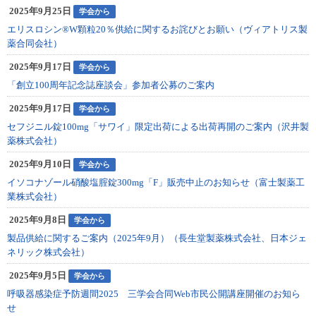
2025年9月25日
学会から
エリスロシン®W顆粒20％供給に関するお詫びとお願い（ヴィアトリス製
薬合同会社）
2025年9月17日
学会から
「創立100周年記念誌座談会」参加者公募のご案内
2025年9月17日
学会から
セフジニル錠100mg「サワイ」限定出荷による出荷再開のご案内（沢井製
薬株式会社）
2025年9月10日
学会から
イソコナゾール硝酸塩腟錠300mg「F」販売中止のお知らせ（富士製薬工
業株式会社）
2025年9月8日
学会から
製品供給に関するご案内（2025年9月）（長生堂製薬株式会社、日本ジェ
ネリック株式会社）
2025年9月5日
学会から
呼吸器感染症予防週間2025 三学会合同Web市民公開講座開催のお知ら
せ