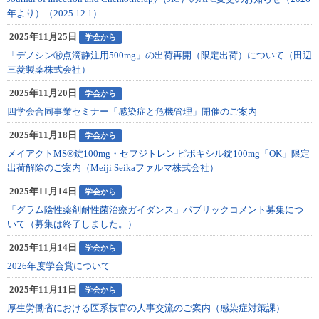
年より）（2025.12.1）
2025年11月25日
学会から
「デノシンⓇ点滴静注用500mg」の出荷再開（限定出荷）について（田辺
三菱製薬株式会社）
2025年11月20日
学会から
四学会合同事業セミナー「感染症と危機管理」開催のご案内
2025年11月18日
学会から
メイアクトMS®錠100mg・セフジトレン ピボキシル錠100mg「OK」限定
出荷解除のご案内（Meiji Seikaファルマ株式会社）
2025年11月14日
学会から
「グラム陰性薬剤耐性菌治療ガイダンス」パブリックコメント募集につ
いて（募集は終了しました。）
2025年11月14日
学会から
2026年度学会賞について
2025年11月11日
学会から
厚生労働省における医系技官の人事交流のご案内（感染症対策課）