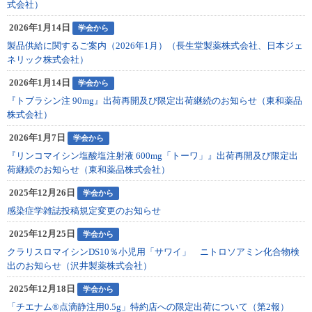
式会社）
2026年1月14日
学会から
製品供給に関するご案内（2026年1月）（長生堂製薬株式会社、日本ジェ
ネリック株式会社）
2026年1月14日
学会から
『トブラシン注 90mg』出荷再開及び限定出荷継続のお知らせ（東和薬品
株式会社）
2026年1月7日
学会から
『リンコマイシン塩酸塩注射液 600mg「トーワ」』出荷再開及び限定出
荷継続のお知らせ（東和薬品株式会社）
2025年12月26日
学会から
感染症学雑誌投稿規定変更のお知らせ
2025年12月25日
学会から
クラリスロマイシンDS10％小児用「サワイ」 ニトロソアミン化合物検
出のお知らせ（沢井製薬株式会社）
2025年12月18日
学会から
「チエナム®点滴静注用0.5g」特約店への限定出荷について（第2報）