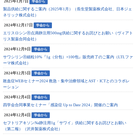
2025年1月7日
学会から
製品供給に関するご案内（2025年1月）（長生堂製薬株式会社、日本ジェ
ネリック株式会社）
2024年12月17日
学会から
エリスロシンⓇ点滴静注用500mg供給に関するお詫びとお願い（ヴィアト
リス製薬合同会社）
2024年12月9日
学会から
サワシリンⓇ細粒10%『1g（分包）×100包』販売終了のご案内（LTLファ
ーマ株式会社）
2024年12月5日
学会から
敗血症WEBセミナー2024 救急・集中治療領域とAST・ICTとのコラボレ
ーション
2024年12月4日
学会から
四学会合同事業セミナー「感染症 Up to Date 2024」開催のご案内
2024年12月4日
学会から
セフトリアキソンNa静注用1g「サワイ」供給に関するお詫びとお願い
（第二報）（沢井製薬株式会社）