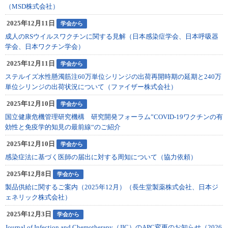
（MSD株式会社）
2025年12月11日
学会から
成人のRSウイルスワクチンに関する見解（日本感染症学会、日本呼吸器
学会、日本ワクチン学会）
2025年12月11日
学会から
ステルイズ水性懸濁筋注60万単位シリンジの出荷再開時期の延期と240万
単位シリンジの出荷状況について（ファイザー株式会社）
2025年12月10日
学会から
国立健康危機管理研究機構 研究開発フォーラム”COVID-19ワクチンの有
効性と免疫学的知見の最前線“のご紹介
2025年12月10日
学会から
感染症法に基づく医師の届出に対する周知について（協力依頼）
2025年12月8日
学会から
製品供給に関するご案内（2025年12月）（長生堂製薬株式会社、日本ジ
ェネリック株式会社）
2025年12月3日
学会から
Journal of Infection and Chemotherapy（JIC）のAPC変更のお知らせ（2026