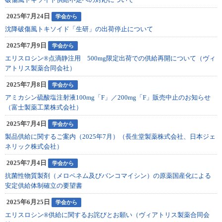
2025年7月24日
学会から
沈降破傷風トキソイド「生研」の出荷停止について
2025年7月9日
学会から
エリスロシン®点滴静注用 500mg限定出荷での供給再開について（ヴィ
アトリス製薬合同会社）
2025年7月8日
学会から
アミカシン硫酸塩注射液100mg「F」／200mg「F」販売中止のお知らせ
（富士製薬工業株式会社）
2025年7月4日
学会から
製品供給に関するご案内（2025年7月）（長生堂製薬株式会社、日本ジェ
ネリック株式会社）
2025年7月4日
学会から
抗菌性物質製剤（メロペネム及びバンコマイシン）の原薬国産化による
安定供給体制確⽴の要望書
2025年6月25日
学会から
エリスロシン®供給に関するお詫びとお願い（ヴィアトリス製薬合同会