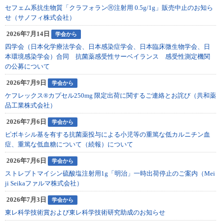
セフェム系抗生物質「クラフォランⓇ注射用 0.5g/1g」販売中止のお知ら
せ（サノフィ株式会社）
2026年7月14日
学会から
四学会（日本化学療法学会、日本感染症学会、日本臨床微生物学会、日
本環境感染学会）合同 抗菌薬感受性サーベイランス 感受性測定機関
の公募について
2026年7月9日
学会から
ケフレックス®カプセル250mg 限定出荷に関するご連絡とお詫び（共和薬
品工業株式会社）
2026年7月6日
学会から
ピボキシル基を有する抗菌薬投与による小児等の重篤な低カルニチン血
症、重篤な低血糖について（続報）について
2026年7月6日
学会から
ストレプトマイシン硫酸塩注射用1g「明治」一時出荷停止のご案内（Mei
ji Seikaファルマ株式会社）
2026年7月3日
学会から
東レ科学技術賞および東レ科学技術研究助成のお知らせ