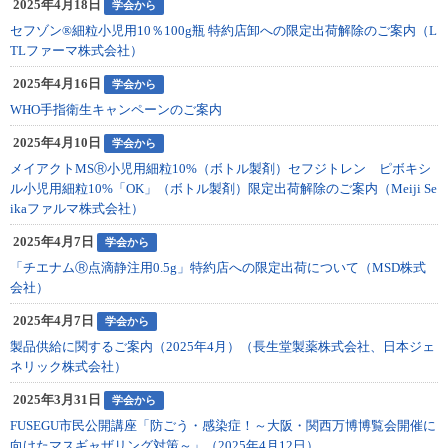
2025年4月18日
学会から
セフゾン®細粒小児用10％100g瓶 特約店卸への限定出荷解除のご案内（L
TLファーマ株式会社）
2025年4月16日
学会から
WHO手指衛生キャンペーンのご案内
2025年4月10日
学会から
メイアクトMSⓇ小児用細粒10%（ボトル製剤）セフジトレン ピボキシ
ル小児用細粒10%「OK」（ボトル製剤）限定出荷解除のご案内（Meiji Se
ikaファルマ株式会社）
2025年4月7日
学会から
「チエナムⓇ点滴静注用0.5g」特約店への限定出荷について（MSD株式
会社）
2025年4月7日
学会から
製品供給に関するご案内（2025年4月）（長生堂製薬株式会社、日本ジェ
ネリック株式会社）
2025年3月31日
学会から
FUSEGU市民公開講座「防ごう・感染症！～大阪・関西万博博覧会開催に
向けたマスギャザリング対策～」（2025年4月12日）