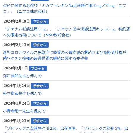
供給に関するお詫び『ミカファンギンNa点滴静注用50mg／75mg「ニプ
ロ」』（ニプロ株式会社）
2024年2月19日
学会から
「チエナムⓇ筋注用 0.5g」、「チエナムⓇ点滴静注用キット0.5g」特約店
への限定出荷について（MSD株式会社）
2024年2月13日
学会から
新型コロナウイルス感染症治療薬の公費支援の継続および高齢者肺炎球
菌ワクチン接種の経過措置の継続に関する要望書
2024年2月1日
学会から
澤江義郎先生を偲んで
2024年1月24日
学会から
松本慶蔵先生を偲んで
2024年1月24日
学会から
小野寺昭一先生を偲んで
2024年1月23日
学会から
「ゾビラックス点滴静注用 250」出荷再開、「ゾビラックス軟膏 5%」出