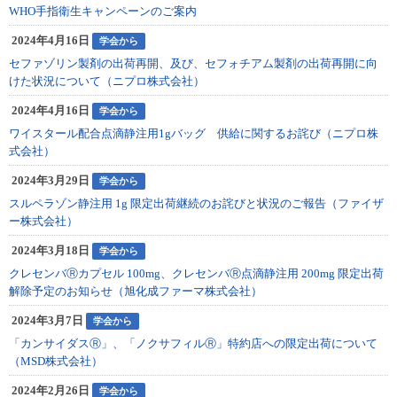
WHO手指衛生キャンペーンのご案内
2024年4月16日
学会から
セファゾリン製剤の出荷再開、及び、セフォチアム製剤の出荷再開に向
けた状況について（ニプロ株式会社）
2024年4月16日
学会から
ワイスタール配合点滴静注用1gバッグ 供給に関するお詫び（ニプロ株
式会社）
2024年3月29日
学会から
スルペラゾン静注用 1g 限定出荷継続のお詫びと状況のご報告（ファイザ
ー株式会社）
2024年3月18日
学会から
クレセンバⓇカプセル 100mg、クレセンバⓇ点滴静注用 200mg 限定出荷
解除予定のお知らせ（旭化成ファーマ株式会社）
2024年3月7日
学会から
「カンサイダスⓇ」、「ノクサフィルⓇ」特約店への限定出荷について
（MSD株式会社）
2024年2月26日
学会から