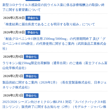
新型コロナウイルス感染症の抗ウイルス薬に係る診療報酬上の取扱い終
了に関する要望書について
2026年2月20日
学会から
「検査結果に届出疾患であることを明示する取り組み」について
2026年2月10日
学会から
「献血グロベニン®-I 静注用 2500mg/5000mg」の代替期間終了 及び「グ
ロベニン®-I 10%静注」の代替使用に関するご案内（武田薬品工業株式会
社）
2026年2月9日
学会から
ラリキシン錠250mg限定出荷解除（通常出荷）のご連絡（富士フイルム富
山化学株式会社）
2026年2月5日
学会から
製品供給に関するご案内（2026年2月）（長生堂製薬株式会社、日本ジェ
ネリック株式会社）
2026年2月3日
学会から
2025/2026 シーズン向けオミクロン株LP.8.1 対応「スパイクバックス®筋
注シリンジ」販売終了に関するお知らせ（2件）（モデルナ・ジャパン株