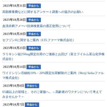
2025年10月31日
学会から
高額療養費などに関するアンケート調査への協力のお願い
2025年10月28日
学会から
⾎清⾚痢アメーバ抗体検査薬の適正使用について
2025年10月28日
学会から
セフゾン®に関するご案内（LTLファーマ株式会社）
2025年10月23日
学会から
ラリキシン錠250mg限定出荷のご連絡とお詫び（富士フイルム富山化学株
式会社）
2025年10月14日
学会から
ワイドシリンⓇ細粒10%・20%限定出荷解除のご案内（Meiji Seikaファル
マ株式会社）
2025年10月8日
学会から
65歳以上の皆様と、そのご家族へ。～高齢者のワクチンについて考えて
みませんか？～
2025年10月7日
学会から