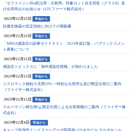
「セファメジンⓇα筋注用・注射用」対象ロット自主回収（クラスII）及
び出荷停止のお知らせ（LTLファーマ株式会社）
2023年12月25日
学会から
抗微生物薬の安定供給に向けての嘆願書
2023年12月21日
学会から
「MRSA感染症の診療ガイドライン 2023年改訂版」パブリックコメン
ト募集について
2023年12月21日
学会から
感染症トピックスに「海外感染症情報」が加わりました
2023年12月11日
学会から
ジスロマック細粒小児用10% 一時的な出荷停止及び限定出荷のご案内
（ファイザー株式会社）
2023年12月11日
学会から
スルペラゾン静注用1g 限定出荷による出荷再開のご案内（ファイザー株
式会社）
2023年12月4日
学会から
キャップ依存性エンドヌクレアーゼ阻害薬バロキサビル マルボキシル