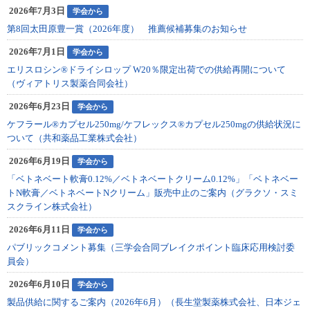
2026年7月3日
学会から
第8回太田原豊一賞（2026年度） 推薦候補募集のお知らせ
2026年7月1日
学会から
エリスロシン®ドライシロップ W20％限定出荷での供給再開について
（ヴィアトリス製薬合同会社）
2026年6月23日
学会から
ケフラール®カプセル250mg/ケフレックス®カプセル250mgの供給状況に
ついて（共和薬品工業株式会社）
2026年6月19日
学会から
「ベトネベート軟膏0.12%／ベトネベートクリーム0.12%」「ベトネベー
トN軟膏／ベトネベートNクリーム」販売中止のご案内（グラクソ・スミ
スクライン株式会社）
2026年6月11日
学会から
パブリックコメント募集（三学会合同ブレイクポイント臨床応用検討委
員会）
2026年6月10日
学会から
製品供給に関するご案内（2026年6月）（長生堂製薬株式会社、日本ジェ