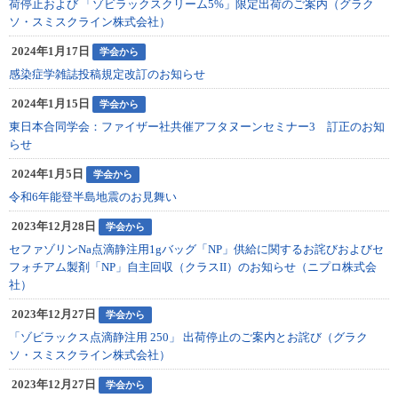
荷停止および 「ゾビラックスクリーム5%」限定出荷のご案内（グラク
ソ・スミスクライン株式会社）
2024年1月17日
学会から
感染症学雑誌投稿規定改訂のお知らせ
2024年1月15日
学会から
東日本合同学会：ファイザー社共催アフタヌーンセミナー3 訂正のお知
らせ
2024年1月5日
学会から
令和6年能登半島地震のお見舞い
2023年12月28日
学会から
セファゾリンNa点滴静注用1gバッグ「NP」供給に関するお詫びおよびセ
フォチアム製剤「NP」自主回収（クラスII）のお知らせ（ニプロ株式会
社）
2023年12月27日
学会から
「ゾビラックス点滴静注用 250」 出荷停止のご案内とお詫び（グラク
ソ・スミスクライン株式会社）
2023年12月27日
学会から