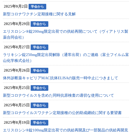
2025年9月2日
学会から
新型コロナワクチン定期接種に関する見解
2025年8月29日
学会から
エリスロシン®錠200mg限定出荷での供給再開について（ヴィアトリス製
薬合同会社）
2025年8月27日
学会から
ラリキシン錠250mg限定出荷解除（通常出荷）のご連絡（富士フイルム富
山化学株式会社）
2025年8月26日
学会から
体外診断薬キャピリアMAC抗体ELISAの販売一時中⽌につきまして
2025年8月25日
学会から
新型コロナウイルスを含めた同時抗原検査の適切な使用について
2025年8月25日
学会から
新型コロナウイルスワクチン定期接種の公的助成継続に関する要望書
2025年8月19日
学会から
エリスロシン®錠100mg限定出荷での供給再開及び一部製品の供給再開見