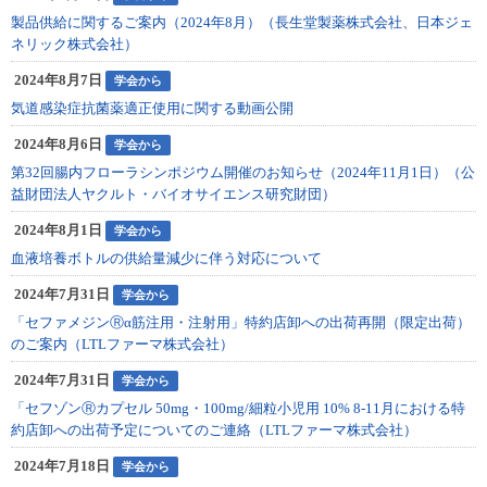
製品供給に関するご案内（2024年8月）（長生堂製薬株式会社、日本ジェ
ネリック株式会社）
2024年8月7日
学会から
気道感染症抗菌薬適正使用に関する動画公開
2024年8月6日
学会から
第32回腸内フローラシンポジウム開催のお知らせ（2024年11月1日）（公
益財団法人ヤクルト・バイオサイエンス研究財団）
2024年8月1日
学会から
血液培養ボトルの供給量減少に伴う対応について
2024年7月31日
学会から
「セファメジンⓇα筋注用・注射用」特約店卸への出荷再開（限定出荷）
のご案内（LTLファーマ株式会社）
2024年7月31日
学会から
「セフゾンⓇカプセル 50mg・100mg/細粒小児用 10% 8-11月における特
約店卸への出荷予定についてのご連絡（LTLファーマ株式会社）
2024年7月18日
学会から