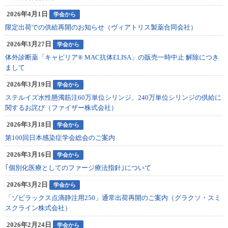
2026年4月1日
学会から
限定出荷での供給再開のお知らせ（ヴィアトリス製薬合同会社）
2026年3月27日
学会から
体外診断薬「キャピリア® MAC抗体ELISA」の販売一時中止 解除につき
まして
2026年3月19日
学会から
ステルイズ水性懸濁筋注60万単位シリンジ、240万単位シリンジの供給に
関するお詫び（ファイザー株式会社）
2026年3月18日
学会から
第100回日本感染症学会総会のご案内
2026年3月16日
学会から
｢個別化医療としてのファージ療法指針｣について
2026年3月2日
学会から
「ゾビラックス点滴静注用250」通常出荷再開のご案内（グラクソ・スミ
スクライン株式会社）
2026年2月24日
学会から