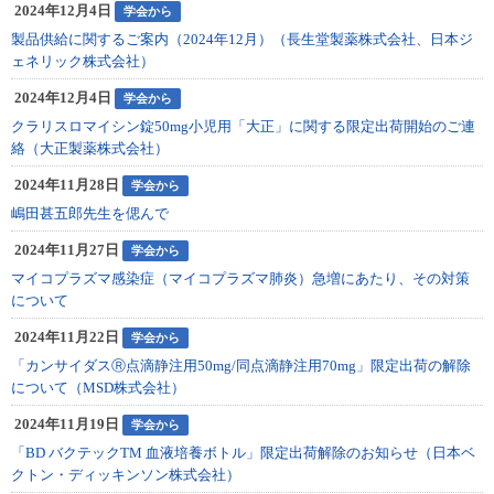
2024年12月4日
学会から
製品供給に関するご案内（2024年12月）（長生堂製薬株式会社、日本ジ
ェネリック株式会社）
2024年12月4日
学会から
クラリスロマイシン錠50mg小児用「大正」に関する限定出荷開始のご連
絡（大正製薬株式会社）
2024年11月28日
学会から
嶋田甚五郎先生を偲んで
2024年11月27日
学会から
マイコプラズマ感染症（マイコプラズマ肺炎）急増にあたり、その対策
について
2024年11月22日
学会から
「カンサイダスⓇ点滴静注用50mg/同点滴静注用70mg」限定出荷の解除
について（MSD株式会社）
2024年11月19日
学会から
「BD バクテックTM 血液培養ボトル」限定出荷解除のお知らせ（日本ベ
クトン・ディッキンソン株式会社）