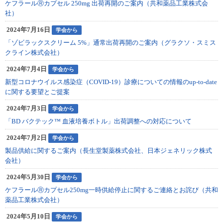
ケフラールⓇカプセル 250mg 出荷再開のご案内（共和薬品工業株式会
社）
2024年7月16日
学会から
「ゾビラックスクリーム 5%」通常出荷再開のご案内（グラクソ・スミス
クライン株式会社）
2024年7月4日
学会から
新型コロナウイルス感染症（COVID-19）診療についての情報のup-to-date
に関する要望とご提案
2024年7月3日
学会から
「BD バクテック™ 血液培養ボトル」出荷調整への対応について
2024年7月2日
学会から
製品供給に関するご案内（長生堂製薬株式会社、日本ジェネリック株式
会社）
2024年5月30日
学会から
ケフラールⓇカプセル250mg一時供給停止に関するご連絡とお詫び（共和
薬品工業株式会社）
2024年5月10日
学会から