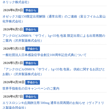
ネリック株式会社）
2026年6月9日
学会から
オゼックス錠150限定出荷解除（通常出荷）のご連絡（富士フイルム富山
化学株式会社）
2026年6月5日
学会から
アシクロビルDS80％「サワイ」1g×35包 包装 限定出荷による出荷再開の
ご案内（沢井製薬株式会社）
2026年5月15日
学会から
一般社団法人日本感染症学会創立100周年記念式典について
2026年5月1日
学会から
『アシクロビルDS80％「サワイ」1g×35包 包装』 供給に関するお詫びと
お願い（沢井製薬株式会社）
2026年4月30日
学会から
世界手指衛生の日キャンペーンのご案内
2026年4月7日
学会から
エリスロシン®点滴静注用 500mg 通常出荷再開のお知らせ（ヴィアトリ
ス製薬合同会社）