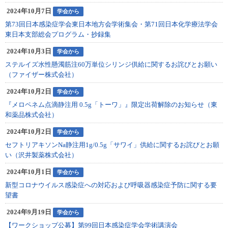
2024年10月7日
学会から
第73回日本感染症学会東日本地方会学術集会・第71回日本化学療法学会
東日本支部総会プログラム・抄録集
2024年10月3日
学会から
ステルイズ水性懸濁筋注60万単位シリンジ供給に関するお詫びとお願い
（ファイザー株式会社）
2024年10月2日
学会から
『メロペネム点滴静注用 0.5g「トーワ」』限定出荷解除のお知らせ（東
和薬品株式会社）
2024年10月2日
学会から
セフトリアキソンNa静注用1g/0.5g「サワイ」供給に関するお詫びとお願
い（沢井製薬株式会社）
2024年10月1日
学会から
新型コロナウイルス感染症への対応および呼吸器感染症予防に関する要
望書
2024年9月19日
学会から
【ワークショップ公募】第99回日本感染症学会学術講演会