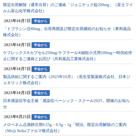
限定出荷解除（通常出荷）のご連絡「ジェニナック錠200mg」（富士フイ
ルム富山化学株式会社）
2025年10月7日
学会から
「トブラシン注60mg」出荷再開及び限定出荷継続のお知らせ（東和薬品
株式会社）
2025年10月7日
学会から
ケフレックス®カプセル250mg/ケフラール®細粒小児用100mg一時供給停
止に関するご連絡とお詫び（共和薬品工業株式会社）
2025年10月7日
学会から
製品供給に関するご案内（2025年10月）（長生堂製薬株式会社、日本ジ
ェネリック株式会社）
2025年10月3日
学会から
日本感染症学会主催「感染症ベーシック・スクール2025」開催のお知ら
せ
2025年9月25日
学会から
メロペネム点滴静注用0.25g・0.5g・1g「明治」限定出荷解除のご案内
（Meiji Seikaファルマ株式会社）