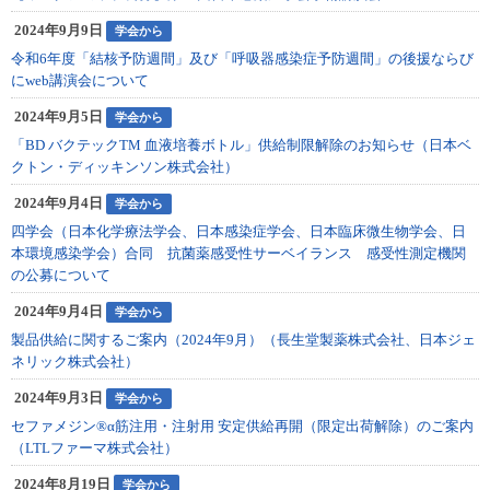
2024年9月9日
学会から
令和6年度「結核予防週間」及び「呼吸器感染症予防週間」の後援ならび
にweb講演会について
2024年9月5日
学会から
「BD バクテックTM 血液培養ボトル」供給制限解除のお知らせ（日本ベ
クトン・ディッキンソン株式会社）
2024年9月4日
学会から
四学会（日本化学療法学会、日本感染症学会、日本臨床微生物学会、日
本環境感染学会）合同 抗菌薬感受性サーベイランス 感受性測定機関
の公募について
2024年9月4日
学会から
製品供給に関するご案内（2024年9月）（長生堂製薬株式会社、日本ジェ
ネリック株式会社）
2024年9月3日
学会から
セファメジン®α筋注用・注射用 安定供給再開（限定出荷解除）のご案内
（LTLファーマ株式会社）
2024年8月19日
学会から