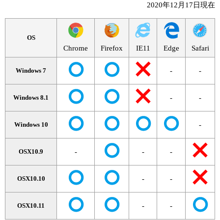
2020年12月17日現在
OS
Chrome
Firefox
IE11
Edge
Safari
-
-
Windows 7
-
-
Windows 8.1
-
Windows 10
-
-
-
OSX10.9
-
-
OSX10.10
-
-
OSX10.11