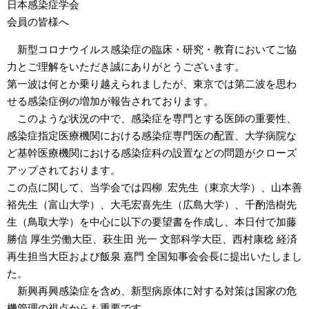
日本感染症学会
会員の皆様へ
新型コロナウイルス感染症の臨床・研究・教育においてご協
力とご理解をいただき誠にありがとうございます。
第一波は何とか乗り越えられましたが、東京では第二波を思わ
せる感染症例の増加が報告されております。
このような状況の中で、感染症を専門とする医師の重要性、
感染症指定医療機関における感染症専門医の配置、大学病院な
ど基幹医療機関における感染症科の設置などの問題がクローズ
アップされております。
この点に関して、当学会では四柳 宏先生（東京大学）、山本善
裕先生（富山大学）、大毛宏喜先生（広島大学）、千酌浩樹先
生（鳥取大学）を中心に以下の要望書を作成し、本日付で加藤
勝信 厚生労働大臣、萩生田 光一 文部科学大臣、西村康稔 経済
再生担当大臣および飯泉 嘉門 全国知事会会長に提出いたしまし
た。
新興再興感染症を含め、新型病原体に対する対策は国家の危
機管理の視点からも重要です。