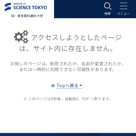
旧・東京医科歯科大学
大学案内
アクセスしようとしたページ
大学案内トップ
入学案内
は、サイト内に存在しません。
学長メッセージ
入学案内トップ
学生生活
お探しのページは、削除されたか、名前が変更されたか、
または一時的に利用できない可能性があります。
基本理念・沿革
大学案内
学生生活トップ
教育研究組織等
Topへ戻る
基本理念・沿革トップ
東京医科歯科大学の特色
学部受験生向け「大学案内」（冊子）
Science Tokyo SPRING (医歯学系)
教育研究組織等トップ
大学病院
※ このページは5秒後、自動的に TOP へ戻ります。
理念
東京医科歯科大学の特色トップ
アクセス
学部入学案内
Science Tokyo SPRING (医歯学系) トップ
Science Tokyo BOOST (医歯学系)
教育理念
大学病院トップ
研究・連携
沿革
学問と教育の聖地 湯島に建つ東京医科歯科大
アクセストップ
運営組織
学部入学案内トップ
大学院入学案内
今後の博士学生向け支援制度について
Science Tokyo BOOST (医歯学系)トップ
CS（クリニシャン・サイエンティスト）養成支
教育理念トップ
医学部（医学科･保健衛生学科）
医科（医系診療部門）
研究・連携トップ
国際交流
学
援制度