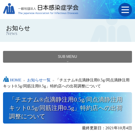
お知らせ
News
SUB MENU
HOME
»
お知らせ一覧
»
「チエナム®点滴静注用0.5g/同点滴静注用
キット0.5g/同筋注用0.5g」特約店への出荷調整について
「チエナム®点滴静注用0.5g/同点滴静注用
キット0.5g/同筋注用0.5g」特約店への出荷
調整について
最終更新日：2021年10月4日