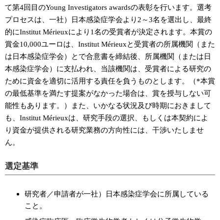
て第4回目のYoung Investigators awardsの表彰を行います。選考
プロセスは、一社）日本感染症学会より2～3名を選出し、最終
的にInstitut Mérieuxにより1名の受賞者が決定されます。本賞の
賞金10,000ユーロは、Institut Mérieuxと受賞者の所属機関（また
は日本感染症学会）とで合意書を締結後、所属機関（または日
本感染症学会）に支払われ、当該機関は、受賞者による研究の
ために資金を適切に活用する責任を負うものとします。（*本賞
の最低基準を満たす提案がなかった場合は、賞を授与しない可
能性もあります。）また、いかなる状況及び時期におきまして
も、Institut Mérieuxは、研究手段の選択、もしくは本契約によ
り資金が提供される研究業務の方向性には、干渉いたしませ
ん。
選定基準
研究者／申請者が一社）日本感染症学会に所属している
こと。