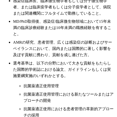
感染症臨床医、臨床微生物学者もしくは分子微生物学
者、または臨床疫学者もしくは分子疫学者として、病院
または関連機関にフルタイムで勤務していること。
MD/PhD取得後、感染症/臨床微生物領域において15年未
満の臨床診療経験または10年未満の職務経験を有するこ
と。
AMRの研究、患者管理、広くは感染症の診断およびサー
ベイランスにおいて、国内または国際的に著しく影響を
及ぼす貢献に携わり、貢献を成し遂げた方。
選考基準は、以下の分野において大きな貢献をもたらし
た国際的学術誌における論文、ガイドラインもしくは実
施要綱実施のいずれかとする。
抗菌薬適正使用管理
抗菌薬適正使用管理における新たなツールまたはア
プローチの開発
抗菌薬適正使用における患者管理の革新的アプロー
チの採用