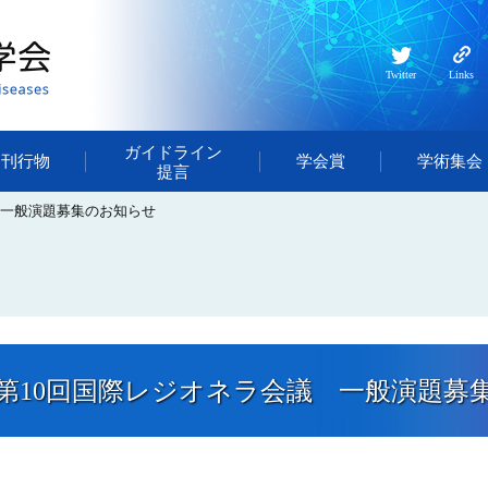
Twitter
Links
ガイドライン
・刊行物
学会賞
学術集会
提言
 一般演題募集のお知らせ
第10回国際レジオネラ会議 一般演題募