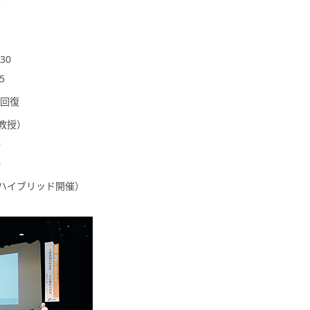
30
5
と回復
教授）
）
）
ハイブリッド開催）