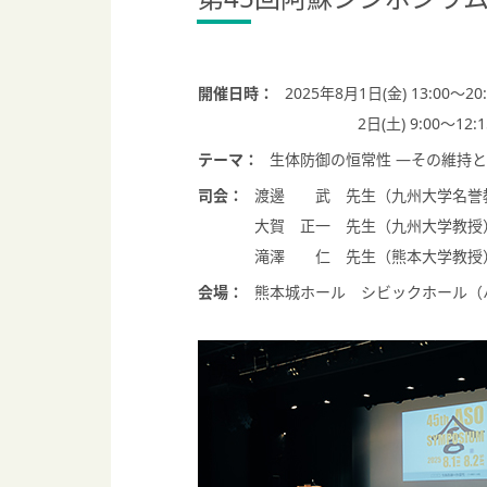
開催日時：
2025年8月1日(金) 13:00～20:
2日(土) 9:00～12:1
テーマ：
生体防御の恒常性 ―その維持
司会：
渡邊 武 先生（九州大学名誉
大賀 正一 先生（九州大学教授
滝澤 仁 先生（熊本大学教授
会場：
熊本城ホール シビックホール（