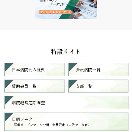
特設サイト
日本病院会の概要
会員病院一覧
賛助会員一覧
支部一覧
病院経営定期調査
⽇病データ
- 医療オープンデータ分析 -
会員限定（⾃院データ有）