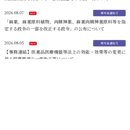
2026.08.07
「麻薬、麻薬原料植物、向精神薬、麻薬向精神薬原料等を指
定する政令の一部を改正する政令」の公布について
2026.08.05
【事務連絡】医薬品医療機器等法上の効能・効果等の変更に
伴う留意事項の一部改正等について
2026.08.04
【事務連絡】令和８年熊本地震に係るオンライン資格確認等
システムにおける「緊急時医療情報・資格確認機能」をアク
ティブ化する医療機関・薬局の範囲・期間について(その３)
2026.08.04
【事務連絡】令和８年熊本地震の被災者の「公害健康被害の
補償等に関する法律」「水俣病被害者の救済及び水俣病問題