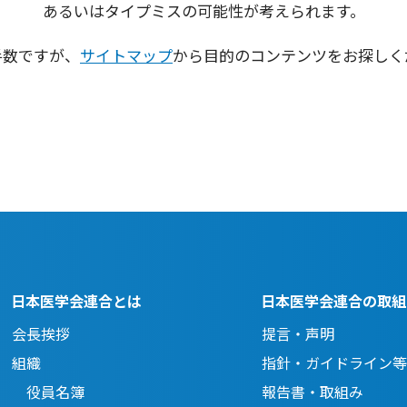
あるいはタイプミスの可能性が考えられます。
手数ですが、
サイトマップ
から
目的のコンテンツをお探しく
日本医学会連合とは
日本医学会連合の取組
会長挨拶
提言・声明
組織
指針・ガイドライン等
役員名簿
報告書・取組み