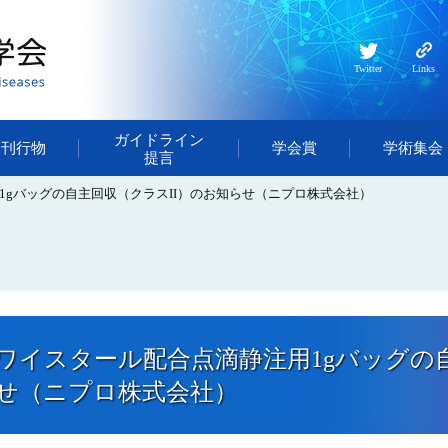
Twitter
Links
ガイドライン
・刊行物
学会賞
学術集会
提言
1gバッグの自主回収（クラスII）のお知らせ（ニプロ株式会社）
ワイスタール配合点滴静注用1gバッグの
せ（ニプロ株式会社）