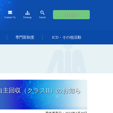
» English
Contact Us
Sitemap
Search
専門医制度
ICD・その他活動
自主回収（クラスII）のお知ら