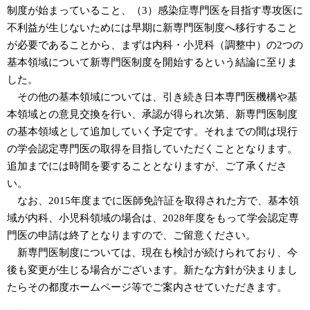
制度が始まっていること、（3）感染症専門医を目指す専攻医に
不利益が生じないためには早期に新専門医制度へ移行すること
が必要であることから、まずは内科・小児科（調整中）の2つの
基本領域について新専門医制度を開始するという結論に至りま
した。
その他の基本領域については、引き続き日本専門医機構や基
本領域との意見交換を行い、承認が得られ次第、新専門医制度
の基本領域として追加していく予定です。それまでの間は現行
の学会認定専門医の取得を目指していただくこととなります。
追加までには時間を要することとなりますが、ご了承くださ
い。
なお、2015年度までに医師免許証を取得された方で、基本領
域が内科、小児科領域の場合は、2028年度をもって学会認定専
門医の申請は終了となりますので、ご留意ください。
新専門医制度については、現在も検討が続けられており、今
後も変更が生じる場合がございます。新たな方針が決まりまし
たらその都度ホームページ等でご案内させていただきます。