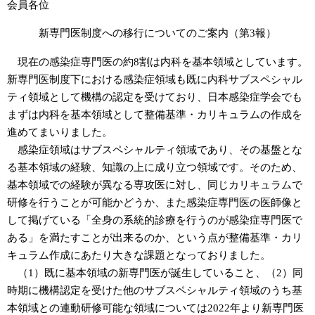
会員各位
新専門医制度への移行についてのご案内（第3報）
現在の感染症専門医の約8割は内科を基本領域としています。
新専門医制度下における感染症領域も既に内科サブスペシャル
ティ領域として機構の認定を受けており、日本感染症学会でも
まずは内科を基本領域として整備基準・カリキュラムの作成を
進めてまいりました。
感染症領域はサブスペシャルティ領域であり、その基盤とな
る基本領域の経験、知識の上に成り立つ領域です。そのため、
基本領域での経験が異なる専攻医に対し、同じカリキュラムで
研修を行うことが可能かどうか、また感染症専門医の医師像と
して掲げている「全身の系統的診療を行うのが感染症専門医で
ある」を満たすことが出来るのか、という点が整備基準・カリ
キュラム作成にあたり大きな課題となっておりました。
（1）既に基本領域の新専門医が誕生していること、（2）同
時期に機構認定を受けた他のサブスペシャルティ領域のうち基
本領域との連動研修可能な領域については2022年より新専門医