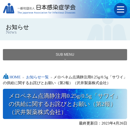
お知らせ
News
SUB MENU
HOME
»
お知らせ一覧
»
メロペネム点滴静注用0.25g/0.5g「サワイ」
の供給に関するお詫びとお願い（第2報）（沢井製薬株式会社）
メロペネム点滴静注用0.25g/0.5g「サワイ」
の供給に関するお詫びとお願い（第2報）
（沢井製薬株式会社）
最終更新日：2023年4月26日