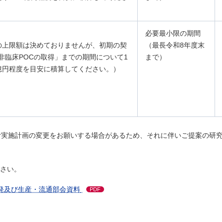
必要最小限の期間
の上限額は決めておりませんが、初期の契
（最長令和8年度末
非臨床POCの取得」までの期間について1
まで）
億円程度を目安に積算してください。）
む実施計画の変更をお願いする場合があるため、それに伴いご提案の研
ださい。
発及び生産・流通部会資料
PDF