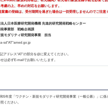
にe-Radの新規利用者は、研究機関／研究者の新規登録手続も必要で
も考慮の上、早めの対応をお願いします。
発提案書の登録は、受付期間を過ぎた場合は一切受理しませんのでご注意
発法人日本医療研究開発機構 先進的研究開発戦略センター
開発事業部 戦略企画課
新規モダリティ研究開発事業
担当
da-sd"AT"amed.go.jp
lは上記アドレス“AT”の部分を@に変えてください。
せは必ずE-mailでお願いいたします。
令和5年度「ワクチン・新規モダリティ研究開発事業（一般公募）」に係
参照ください。