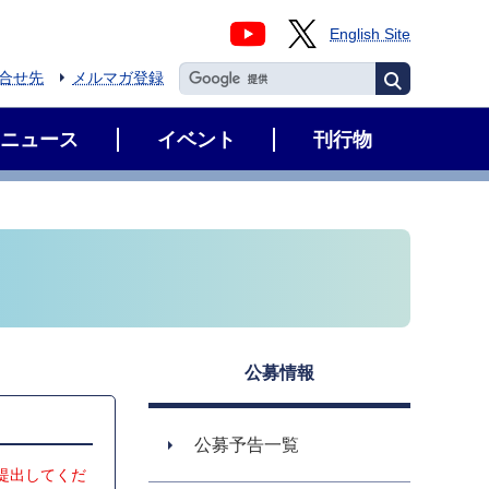
English Site
合せ先
メルマガ登録
ニュース
イベント
刊行物
公募情報
公募予告一覧
に提出してくだ