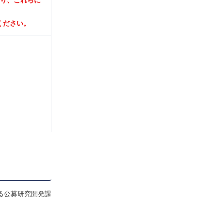
あり、これらに
ください。
る公募研究開発課