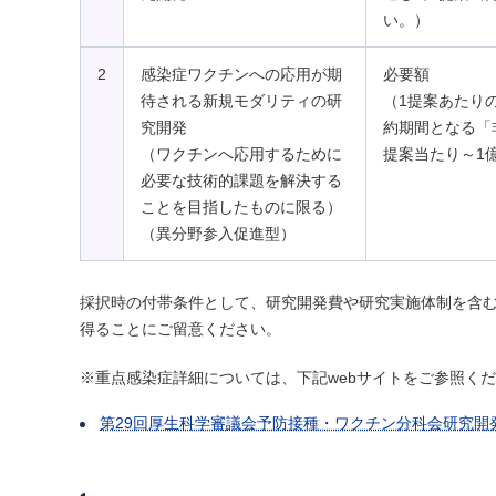
い。）
2
感染症ワクチンへの応用が期
必要額
待される新規モダリティの研
（1提案あたり
究開発
約期間となる「
（ワクチンへ応用するために
提案当たり～1
必要な技術的課題を解決する
ことを目指したものに限る）
（異分野参入促進型）
採択時の付帯条件として、研究開発費や研究実施体制を含
得ることにご留意ください。
※重点感染症詳細については、下記webサイトをご参照く
第29回厚生科学審議会予防接種・ワクチン分科会研究開