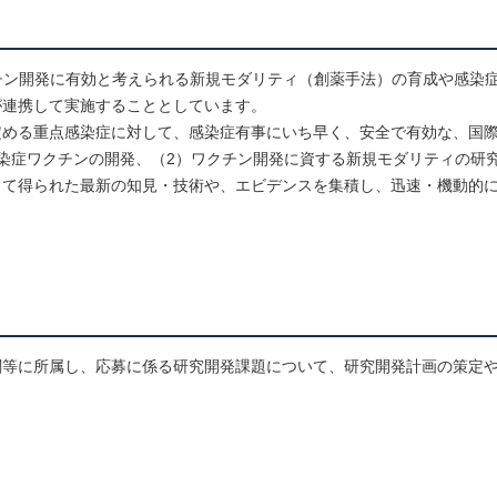
クチン開発に有効と考えられる新規モダリティ（創薬手法）の育成や感染
が連携して実施することとしています。
定める重点感染症に対して、感染症有事にいち早く、安全で有効な、国
染症ワクチンの開発、（2）ワクチン開発に資する新規モダリティの研
じて得られた最新の知見・技術や、エビデンスを集積し、迅速・機動的
関等に所属し、応募に係る研究開発課題について、研究開発計画の策定