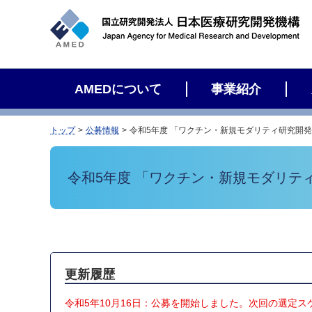
サ
イ
ト
内
検
AMEDについて
事業紹介
索
トップ
公募情報
令和5年度 「ワクチン・新規モダリティ研究開
令和5年度 「ワクチン・新規モダリテ
更新履歴
令和5年10月16日：公募を開始しました。次回の選定ス