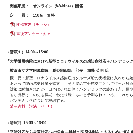
開催形態：
オンライン（Webinar）開催
定 員：
150名 無料
開催案内（チラシ）
事後アンケート結果
（講演１）14:00～15:00
「大学附属病院における新型コロナウイルスの感染症対応＋パンデミッ
横浜市立大学附属病院 感染制御部 部長 加藤 英明 氏
概 要：新型コロナウイルス感染症はクルーズ船の患者受け入れから
あたって院内感染対策を確立し、その後の市中感染症として行った対応を
対策は緩和されたが、日本はそれに伴うパンデミックの終わり方、長
的な流行はこの先も長期にわたり続くものと予測されている。これか
パンデミックについて検討する。
講演資料
講演1（PDF）
（講演2）15:00～16:00
「平時対応から災害対応への転換 ―地域の医療体制をまもるために何を