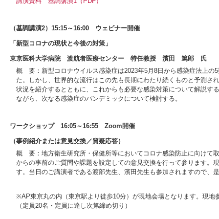
講演資料
基調講演1（PDF）
（基調講演2）15:15～16:00 ウェビナー開催
「新型コロナの現状と今後の対策」
東京医科大学病院 渡航者医療センター 特任教授 濱田 篤郎 氏
概 要：新型コロナウイルス感染症は2023年5月8日から感染症法上
た。しかし、世界的な流行はこの先も長期にわたり続くものと予測さ
状況を紹介するとともに、これからも必要な感染対策について解説す
ながら、次なる感染症のパンデミックについて検討する。
ワークショップ 16:05～16:55 Zoom開催
（事例紹介または意見交換／質疑応答）
概 要：地方衛生研究所・保健所等においてコロナ感染防止に向けて
からの事前のご質問や課題を設定しての意見交換を行って参ります。
す。当日のご講演者である渡部先生、濱田先生も参加されますので、
※AP東京丸の内（東京駅より徒歩10分）が現地会場となります。現
（定員20名・定員に達し次第締め切り）