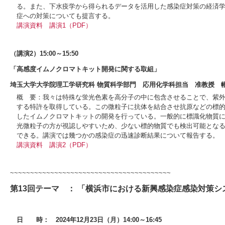
る。また、下水疫学から得られるデータを活用した感染症対策の経済
症への対策についても提言する。
講演資料
講演1（PDF）
（講演2）15:00～15:50
「高感度イムノクロマトキット開発に関する取組」
埼玉大学大学院理工学研究科 物質科学部門 応用化学科担当 准教授 幡
概 要：我々は特殊な蛍光色素を高分子の中に包含させることで、紫
する特許を取得している。この微粒子に抗体を結合させ抗原などの標
したイムノクロマトキットの開発を行っている。一般的に標識化物質
光微粒子の方が視認しやすいため、少ない標的物質でも検出可能とな
できる。講演では幾つかの感染症の迅速診断結果について報告する。
講演資料
講演2（PDF）
~~~~~~~~~~~~~~~~~~~~~~~~~~~~~~~~~~~~~~~~
第13回テーマ ： 「横浜市における新興感染症感染対策
日 時：
2024年12月23日（月）14:00～16:45