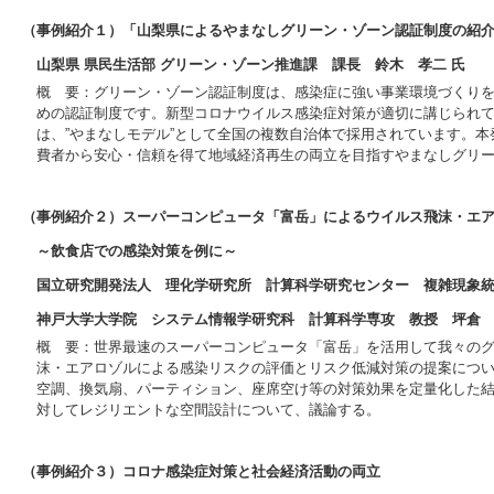
（事例紹介１）「山梨県によるやまなしグリーン・ゾーン認証制度の紹
山梨県 県民生活部 グリーン・ゾーン推進課 課長 鈴木 孝二 氏
概 要：グリーン・ゾーン認証制度は、感染症に強い事業環境づくり
めの認証制度です。新型コロナウイルス感染症対策が適切に講じられ
は、”やまなしモデル”として全国の複数自治体で採用されています。
費者から安心・信頼を得て地域経済再生の両立を目指すやまなしグリ
（事例紹介２）スーパーコンピュータ「富岳」によるウイルス飛沫・エ
～飲食店での感染対策を例に～
国立研究開発法人 理化学研究所 計算科学研究センター 複雑現象統
神戸大学大学院 システム情報学研究科 計算科学専攻 教授 坪倉 
概 要：世界最速のスーパーコンピュータ「富岳」を活用して我々の
沫・エアロゾルによる感染リスクの評価とリスク低減対策の提案につ
空調、換気扇、パーティション、座席空け等の対策効果を定量化した
対してレジリエントな空間設計について、議論する。
（事例紹介３）コロナ感染症対策と社会経済活動の両立