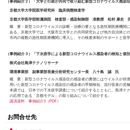
（事例紹介２）「大学と行政が共同で取り組む新型コロナウイルス感染症
京都大学大学院医学研究科 臨床病態検査学
京都大学医学部附属病院 検査部・感染制御部 准教授 松村 康史 
概 要：新型コロナウイルスの診断・治療の要となる急性期医療機関
ある。京都大学では、大阪市立大学との共同研究および地方自治体との
市内の複数の急性期医療機関に導入し、その検査体制のサポートと疫
（事例紹介３）「下水疫学による新型コロナウイルス感染者の検知と個
株式会社島津テクノリサーチ
環境事業部 副事業部長兼分析研究センター長 八十島 誠 氏
概 要：新型コロナウイルス感染症の感染者の糞便にはウイルスが排
用いた新型コロナウイルス感染症の感染者の早期検知、流行収束の見
本講では、日本での下水疫学調査について紹介するとともに、島津テ
の応用である「京都モデル」の取り組みについて紹介する。
講演資料
事例紹介3（PDF）
お問合せ先