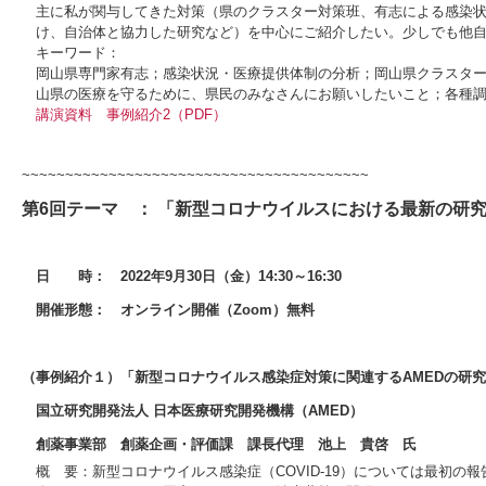
主に私が関与してきた対策（県のクラスター対策班、有志による感染
け、自治体と協力した研究など）を中心にご紹介したい。少しでも他
キーワード：
岡山県専門家有志；感染状況・医療提供体制の分析；岡山県クラスター対
山県の医療を守るために、県民のみなさんにお願いしたいこと；各種
講演資料
事例紹介2（PDF）
~~~~~~~~~~~~~~~~~~~~~~~~~~~~~~~~~~~~~~~~
第6回テーマ ： 「新型コロナウイルスにおける最新の研
日 時： 2022年9月30日（金）14:30～16:30
開催形態： オンライン開催（Zoom）無料
（事例紹介１）「新型コロナウイルス感染症対策に関連するAMEDの研
国立研究開発法人 日本医療研究開発機構（AMED）
創薬事業部 創薬企画・評価課 課長代理 池上 貴啓 氏
概 要：新型コロナウイルス感染症（COVID-19）については最初の