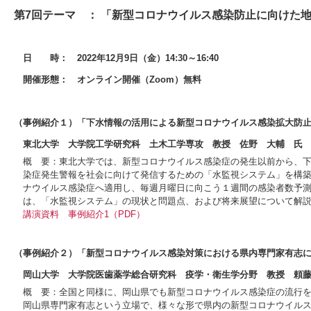
第7回テーマ ： 「新型コロナウイルス感染防止に向けた
日 時： 2022年12月9日（金）14:30～16:40
開催形態： オンライン開催（Zoom）無料
（事例紹介１）「下水情報の活用による新型コロナウイルス感染拡大防
東北大学 大学院工学研究科 土木工学専攻 教授 佐野 大輔 氏
概 要：東北大学では、新型コロナウイルス感染症の発生以前から、
染症発生警報を社会に向けて発信するための「水監視システム」を構
ナウイルス感染症へ適用し、毎週月曜日に向こう１週間の感染者数予
は、「水監視システム」の現状と問題点、および将来展望について解
講演資料
事例紹介1（PDF）
（事例紹介２）「新型コロナウイルス感染対策における県内専門家有志に
岡山大学 大学院医歯薬学総合研究科 疫学・衛生学分野 教授 頼藤
概 要：全国と同様に、岡山県でも新型コロナウイルス感染症の流行
岡山県専門家有志という立場で、様々な形で県内の新型コロナウイル