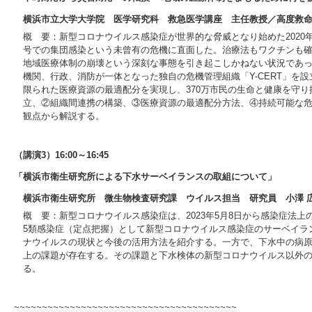
横浜市立大学大学院 医学研究科 救急医学講座 主任教授／高度救命救
概 要：新型コロナウイルス感染症が世界的な脅威となり始めた202
号での集団感染という未曾有の危機に直面した。治療法もワクチンも確
地域医療体制の崩壊という深刻な事態を引き起こしかねない状況であ
機関、行政、消防が一体となった独自の危機管理組織「Y-CERT」を
限られた医療資源の最適配分を実現し、370万市民の生命と健康を守
立、②組織間連携の構築、③医療資源の最適配分方法、④持続可能な
観点から解説する。
（講演3）16:00～16:45
「横浜市衛生研究所による下水サーベイランスの取組について」
横浜市衛生研究所 微生物検査研究課 ウイルス担当 研究員 小澤 
概 要：新型コロナウイルス感染症は、2023年5月8日から感染症法
5類感染症（定点把握）として新型コロナウイルス感染症のサーベイラ
ナウイルスの現状と今後の活用方法を紹介する。一方で、下水中の病
上の課題が存在する。その課題と下水検体の新型コロナウイルス以外
る。
~~~~~~~~~~~~~~~~~~~~~~~~~~~~~~~~~~~~~~~~