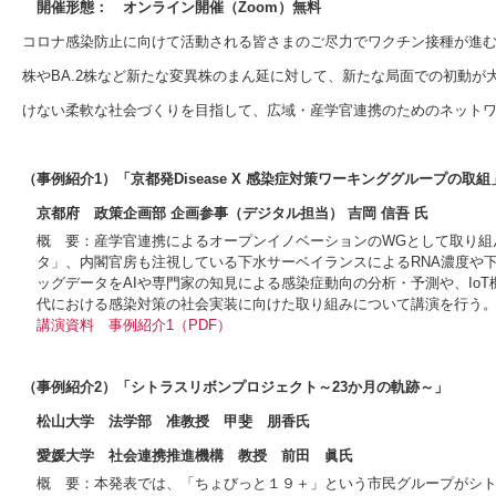
開催形態： オンライン開催（Zoom）無料
コロナ感染防止に向けて活動される皆さまのご尽力でワクチン接種が進む
株やBA.2株など新たな変異株のまん延に対して、新たな局面での初動
けない柔軟な社会づくりを目指して、広域・産学官連携のためのネット
（事例紹介1）「京都発Disease X 感染症対策ワーキンググループの取組
京都府 政策企画部 企画参事（デジタル担当） 吉岡 信吾 氏
概 要：産学官連携によるオープンイノベーションのWGとして取り組
タ」、内閣官房も注視している下水サーベイランスによるRNA濃度や
ッグデータをAIや専門家の知見による感染症動向の分析・予測や、Io
代における感染対策の社会実装に向けた取り組みについて講演を行う
講演資料
事例紹介1（PDF）
（事例紹介2）「シトラスリボンプロジェクト～23か月の軌跡～」
松山大学 法学部 准教授 甲斐 朋香氏
愛媛大学 社会連携推進機構 教授 前田 眞氏
概 要：本発表では、「ちょびっと１９＋」という市民グループがシ