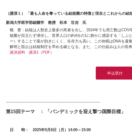
（講演１） 「最も人命を奪っている結核菌の特徴と現在とこれからの結
新潟大学医学部細菌学 教授 松本 壮吉 氏
概 要：結核は人類史上最多の死者を出し、2024年でも死亡数はCOVI
核菌が目立たず潜伏し、世界人口の約4分の1に静かに感染する「しぶ
ー）することで薬が効きにくく、生存力も高い。この休眠はDNAを凝
解明と阻止は結核制圧を早める鍵となる。また、この仕組みは人の長
講演資料
講演1（PDF）
申込受付
~~~~~~~~~~~~~~~~~~~~~~~~~~~~~~~~~~~~~~~~
第15回テーマ ： 「パンデミックを迎え撃つ国際目標」
日 時：
2025年9月8日（月）14:00～15:00