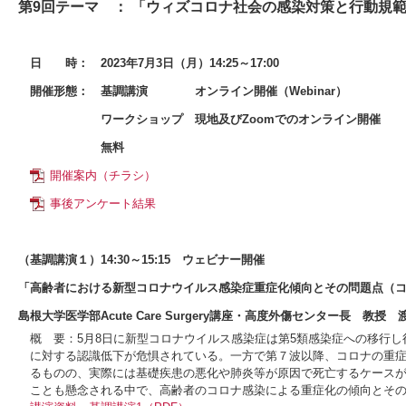
第9回テーマ ： 「ウィズコロナ社会の感染対策と行動規
日 時：
2023年7月3日（月）14:25～17:00
開催形態：
基調講演 オンライン開催（Webinar）
ワークショップ 現地及びZoomでのオンライン開催
無料
開催案内（チラシ）
事後アンケート結果
（基調講演１）14:30～15:15 ウェビナー開催
「高齢者における新型コロナウイルス感染症重症化傾向とその問題点（
島根大学医学部Acute Care Surgery講座・高度外傷センター長 教授
概 要：5月8日に新型コロナウイルス感染症は第5類感染症への移行し
に対する認識低下が危惧されている。一方で第７波以降、コロナの重
るものの、実際には基礎疾患の悪化や肺炎等が原因で死亡するケース
ことも懸念される中で、高齢者のコロナ感染による重症化の傾向とそ