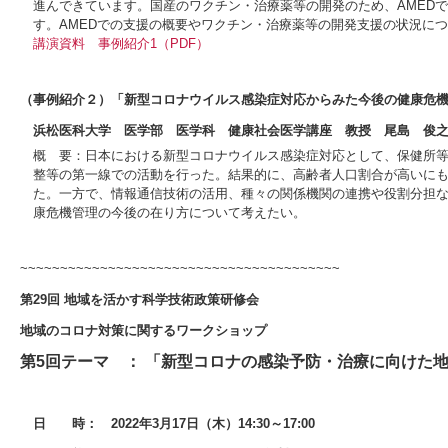
進んできています。国産のワクチン・治療薬等の開発のため、AMED
す。AMEDでの支援の概要やワクチン・治療薬等の開発支援の状況に
講演資料
事例紹介1（PDF）
（事例紹介２）「新型コロナウイルス感染症対応からみた今後の健康危
浜松医科大学 医学部 医学科 健康社会医学講座 教授 尾島 俊
概 要：日本における新型コロナウイルス感染症対応として、保健所
整等の第一線での活動を行った。結果的に、高齢者人口割合が高いに
た。一方で、情報通信技術の活用、種々の関係機関の連携や役割分担
康危機管理の今後の在り方について考えたい。
~~~~~~~~~~~~~~~~~~~~~~~~~~~~~~~~~~~~~~~~
第29回 地域を活かす科学技術政策研修会
地域のコロナ対策に関するワークショップ
第5回テーマ ： 「新型コロナの感染予防・治療に向けた
日 時： 2022年3月17日（木）14:30～17:00