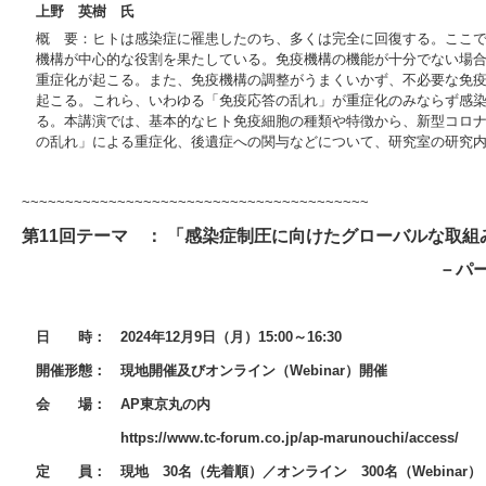
上野 英樹 氏
概 要：ヒトは感染症に罹患したのち、多くは完全に回復する。ここ
機構が中心的な役割を果たしている。免疫機構の機能が十分でない場
重症化が起こる。また、免疫機構の調整がうまくいかず、不必要な免
起こる。これら、いわゆる「免疫応答の乱れ」が重症化のみならず感
る。本講演では、基本的なヒト免疫細胞の種類や特徴から、新型コロ
の乱れ」による重症化、後遺症への関与などについて、研究室の研究
~~~~~~~~~~~~~~~~~~~~~~~~~~~~~~~~~~~~~~~~
第11回テーマ ： 「感染症制圧に向けたグローバルな取
－パートナーシップの意義
日 時：
2024年12月9日（月）15:00～16:30
開催形態：
現地開催及びオンライン（Webinar）開催
会 場：
AP東京丸の内
https://www.tc-forum.co.jp/ap-marunouchi/access/
定 員：
現地 30名（先着順）／オンライン 300名（Webinar）