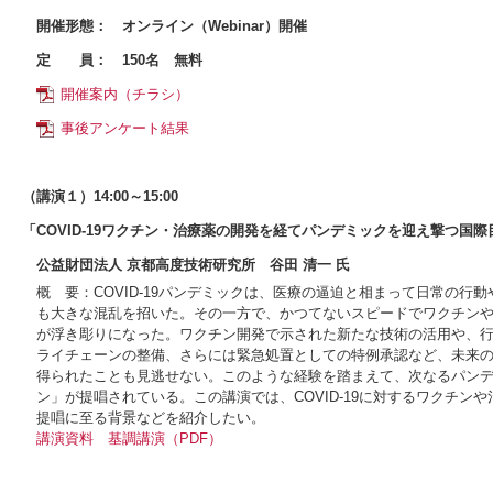
開催形態：
オンライン（Webinar）開催
定 員：
150名 無料
開催案内（チラシ）
事後アンケート結果
（講演１）14:00～15:00
「COVID-19ワクチン・治療薬の開発を経てパンデミックを迎え撃つ国
公益財団法人 京都高度技術研究所 谷田 清一 氏
概 要：COVID-19パンデミックは、医療の逼迫と相まって日常の
も大きな混乱を招いた。その一方で、かつてないスピードでワクチン
が浮き彫りになった。ワクチン開発で示された新たな技術の活用や、
ライチェーンの整備、さらには緊急処置としての特例承認など、未来
得られたことも見逃せない。このような経験を踏まえて、次なるパンデ
ン」が提唱されている。この講演では、COVID-19に対するワクチ
提唱に至る背景などを紹介したい。
講演資料
基調講演（PDF）