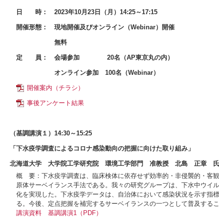
日 時：
2023年10月23日（月）14:25～17:15
開催形態：
現地開催及びオンライン（Webinar）開催
無料
定 員：
会場参加 20名（AP東京丸の内）
オンライン参加 100名（Webinar）
開催案内（チラシ）
事後アンケート結果
（基調講演１）14:30～15:25
「下水疫学調査によるコロナ感染動向の把握に向けた取り組み」
北海道大学 大学院工学研究院 環境工学部門 准教授 北島 正章 
概 要：下水疫学調査は、臨床検体に依存せず効率的・非侵襲的・客
原体サーベイランス手法である。我々の研究グループは、下水中ウイ
化を実現した。下水疫学データは、自治体において感染状況を示す指
る。今後、定点把握を補完するサーベイランスの一つとして普及する
講演資料
基調講演1（PDF）