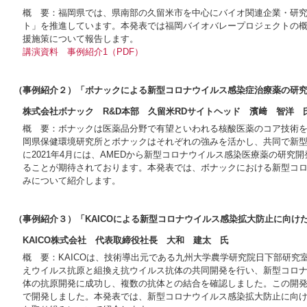
概 要：福岡県では、県南部の久留米市を中心にバイオ関連企業・研
ト」を推進しています。本発表では福岡バイオバレープロジェクトの
援施策について報告します。
講演資料
事例紹介1（PDF）
（事例紹介２）「ボナックによる新型コロナウイルス感染症治療薬の研
株式会社ボナック R&D本部 久留米RDサイトヘッド 濱﨑 智洋 
概 要：ボナックは医薬品分野で有望といわれる核酸医薬のコア技術を
岡県保健環境研究所とボナックはそれぞれの強みを活かし、共同で新
に2021年4月には、AMEDから新型コロナウイルス感染医療薬の研
ることが期待されております。本発表では、ボナックにおける新型コ
みについて紹介します。
（事例紹介３）「KAICOによる新型コロナウイルス感染拡大防止に向け
KAICO株式会社 代表取締役社長 大和 建太 氏
概 要：KAICOは、技術導出元である九州大学農学研究院日下部研
えウイルス抗原と組換え抗ウイルス抗体の共同開発を行い、新型コロナ
体の抗原開発に成功し、複数の抗体との結合を確認しました。この開
で開発しました。本発表では、新型コロナウイルス感染拡大防止に向け