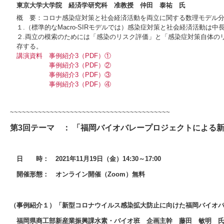
東京大学大学院 経済学研究科 准教授 仲田 泰祐 氏
概 要：コロナ感染症対策と社会経済活動を両立に関する数理モデル分
１.（標準的なMacro-SIRモデルでは）感染症対策と社会経済活動は
２.両立の模索のためには「感染のリスク評価」と「感染症対策自体のリ
存する。
講演資料
事例紹介3（PDF）①
事例紹介3（PDF）②
事例紹介3（PDF）③
事例紹介3（PDF）④
~~~~~~~~~~~~~~~~~~~~~~~~~~~~~~~~~~~~~~~~
第3回テーマ ： 「福岡バイオバレープロジェクトによる
日 時： 2021年11月19日（金）14:30～17:00
開催形態： オンライン開催（Zoom）無料
（事例紹介１）「新型コロナウイルス感染拡大防止に向けた福岡バイオ
福岡県商工部新産業振興課水素・バイオ班 企画主幹 藤田 敏明 