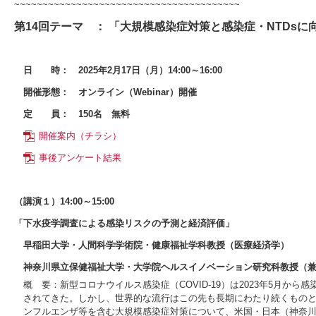
~~~~~~~~~~~~~~~~~~~~~~~~~~~~~~~~~~~~~~~~
第14回テーマ ： 「大規模感染症対策と感染症・NTDs
日 時：
2025年2月17日（月）14:00～16:00
開催形態：
オンライン（Webinar）開催
定 員：
150名 無料
開催案内（チラシ）
事後アンケート結果
（講演１）14:00～15:00
「下水疫学調査による感染リスクの予測と経済評価」
早稲田大学・人間科学学術院・健康福祉学科教授（医療経済学）
神奈川県立保健福祉大学・大学院ヘルスイノベーション研究科教授（兼任）兪 
概 要：新型コロナウイルス感染症（COVID-19）は2023年5月か
されてきた。しかし、世界的な流行はこの先も長期にわたり続くものと予
ンフルエンザ等を含む大規模感染症対策について、米国・日本（神奈