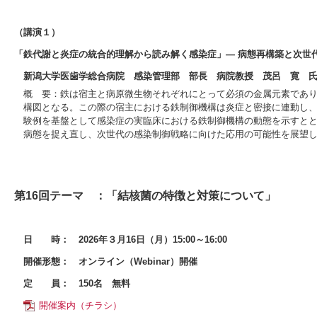
（講演１）
「鉄代謝と炎症の統合的理解から読み解く感染症」― 病態再構築と次世
新潟大学医歯学総合病院 感染管理部 部長 病院教授 茂呂 寛 
概 要：鉄は宿主と病原微生物それぞれにとって必須の金属元素であ
構図となる。この際の宿主における鉄制御機構は炎症と密接に連動し
験例を基盤として感染症の実臨床における鉄制御機構の動態を示すと
病態を捉え直し、次世代の感染制御戦略に向けた応用の可能性を展望
第16回テーマ ：「結核菌の特徴と対策について」
日 時：
2026年３月16日（月）15:00～16:00
開催形態：
オンライン（Webinar）開催
定 員：
150名 無料
開催案内（チラシ）