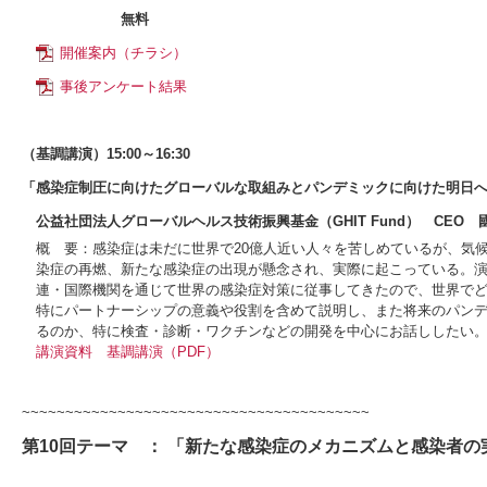
無料
開催案内（チラシ）
事後アンケート結果
（基調講演）15:00～16:30
「感染症制圧に向けたグローバルな取組みとパンデミックに向けた明日
公益社団法人グローバルヘルス技術振興基金（GHIT Fund） CEO 
概 要：感染症は未だに世界で20億人近い人々を苦しめているが、気
染症の再燃、新たな感染症の出現が懸念され、実際に起こっている。演者は
連・国際機関を通じて世界の感染症対策に従事してきたので、世界で
特にパートナーシップの意義や役割を含めて説明し、また将来のパン
るのか、特に検査・診断・ワクチンなどの開発を中心にお話ししたい
講演資料
基調講演（PDF）
~~~~~~~~~~~~~~~~~~~~~~~~~~~~~~~~~~~~~~~~
第10回テーマ ： 「新たな感染症のメカニズムと感染者