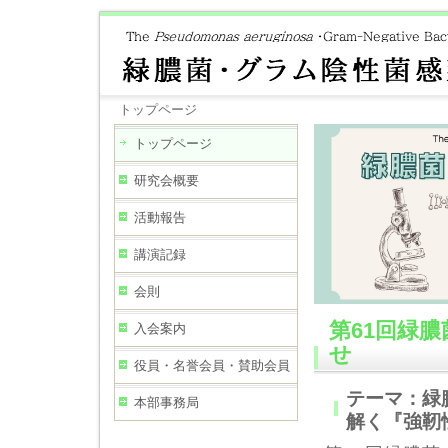
トップページ
トップページ
研究会概要
活動報告
講演記録
会則
第61回緑
入会案内
せ
役員・名誉会員・賛助会員
テーマ：緑
本部事務局
解く『強靭