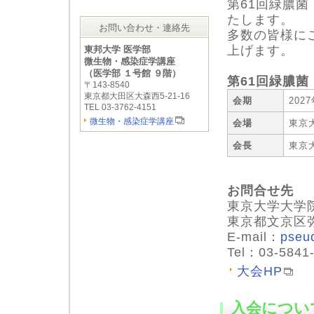
第61回緑膿
たします。
お問い合わせ・連絡先
多数の皆様に
上げます。
東邦大学 医学部
微生物・感染症学講座
（医学部 １号館 ９階）
第61回緑膿
〒143-8540
東京都大田区大森西5-21-16
会期
202
TEL 03-3762-4151
微生物・感染症学講座
会場
東京
会長
東京
お問合せ先
東京大学大学
東京都文京区
E-mail：
pseu
Tel：03-5841
大会HP
入会につい