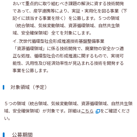
おいて重点的に取り組むべき課題の解決に資する技術開発
であって、産学連携等により、実証・実用化を図る事業（下
記イに該当する事業を除く）を公募します。５つの領域
（統合領域、気候変動領域、資源循環領域、自然共生領
域、安全確保領域）全てを対象にします。
イ. 次世代循環型社会形成推進技術基盤整備事業
「資源循環領域」に係る技術開発で、廃棄物の安全かつ適
正な処理、循環型社会の形成推進に関するもので、実現可
能性、汎用性及び経済効率性が見込まれる技術を開発する
事業を公募します。
対象領域（予定）
５つの領域（統合領域、気候変動領域、資源循環領域、自然共生領
域、安全確保領域）が対象です。詳細は
こちら
をご確認くださ
い。
公募期間