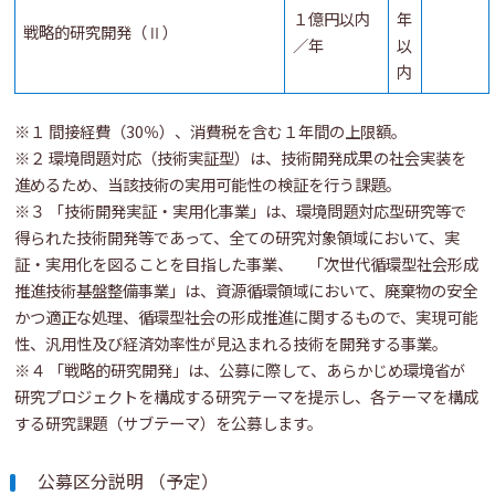
１億円以内
年
戦略的研究開発（Ⅱ）
／年
以
内
※１ 間接経費（30％）、消費税を含む１年間の上限額。
※２ 環境問題対応（技術実証型）は、技術開発成果の社会実装を
進めるため、当該技術の実用可能性の検証を行う課題。
※３ 「技術開発実証・実用化事業」は、環境問題対応型研究等で
得られた技術開発等であって、全ての研究対象領域において、実
証・実用化を図ることを目指した事業、 「次世代循環型社会形成
推進技術基盤整備事業」は、資源循環領域において、廃棄物の安全
かつ適正な処理、循環型社会の形成推進に関するもので、実現可能
性、汎用性及び経済効率性が見込まれる技術を開発する事業。
※４ 「戦略的研究開発」は、公募に際して、あらかじめ環境省が
研究プロジェクトを構成する研究テーマを提示し、各テーマを構成
する研究課題（サブテーマ）を公募します。
公募区分説明 （予定）