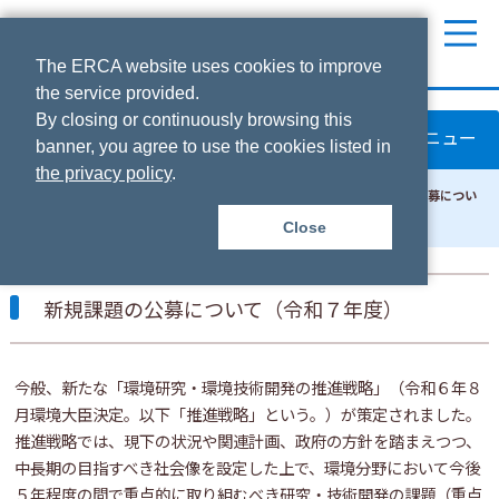
本文へ
The ERCA website uses cookies to improve
the service provided.
By closing or continuously browsing this
メニュー
banner, you agree to use the cookies listed in
the privacy policy
.
機構ホーム
>
環境研究総合推進費
>
公募情報
>
新規課題の公募につい
て（令和７年度）
Close
新規課題の公募について（令和７年度）
今般、新たな「環境研究・環境技術開発の推進戦略」（令和６年８
月環境大臣決定。以下「推進戦略」という。）が策定されました。
推進戦略では、現下の状況や関連計画、政府の方針を踏まえつつ、
中長期の目指すべき社会像を設定した上で、環境分野において今後
５年程度の間で重点的に取り組むべき研究・技術開発の課題（重点