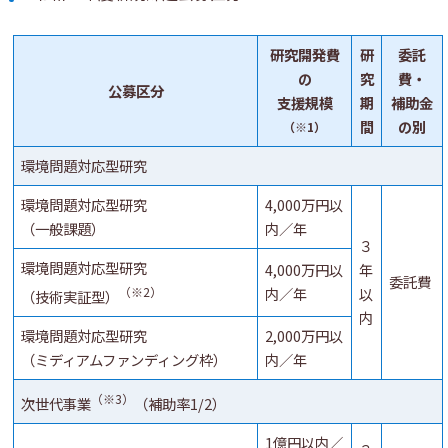
研究開発費
研
委託
の
究
費・
公募区分
支援規模
期
補助金
間
の別
（※1）
環境問題対応型研究
環境問題対応型研究
4,000万円以
（一般課題）
内／年
３
環境問題対応型研究
4,000万円以
年
委託費
（※2）
内／年
以
（技術実証型）
内
環境問題対応型研究
2,000万円以
（ミディアムファンディング枠）
内／年
（※3）
次世代事業
（補助率1/2）
1億円以内／