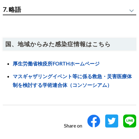
し、合計85感染症を取り上げました。すべての項目はクイ
ローチするインバウンド感染症への対応～東京2020にむけ
バイオテロを疑う症状
7. 略語
ック・リファレンス作成委員が査読を行い、内容の正確
て～」をWEB公開しました。今回は、これを基本骨格とし
化、わかりやすさに務めています。2021年版の特長である
て、2025年に開催される大阪万博を想定して、新たな知見
略語
正式名称
web公開はそのままに、症状から鑑別に挙げるべき感染症が
を追加し、内容を拡充して改訂を行いました。基本的に本
ADA
adenosine deaminase
わかる（「発熱＋非特異的症状」、「発熱＋呼吸器症
企画では、患者を前にして、発熱、呼吸器症状、下痢、発
国、地域からみた感染症情報はこちら
AFP
acute flaccid paralysis
状」、「下痢」、「発熱＋皮疹」、「発熱＋急性神経症
疹、急性神経症状などの感染症を想起させる主要症状に応
状」）、経験的症候群別予防策がわかる、という構成を踏
じて想定される疾患にリンクし鑑別診断および役に立つ関
AIDS
acquired immunodeficiency syndrome
厚生労働省検疫所FORTHホームページ
襲し、マスギャザリングを意識したバイオテロを疑う症状
連情報に迅速に辿り着くよう工夫されています。また、
AIIR
airborne infection isolation room
や薬剤耐性菌とワクチンの情報についても最新の情報を追
COVID-19を経て改良、開発されたワクチンもあり、関連す
マスギャザリングイベント等に係る救急・災害医療体
ALP
alkaline phosphatase
加しています。
制を検討する学術連合体（コンソーシアム）
るワクチンや感染対策などについても示されています。感
ALT
alanine aminotransferase
本クイック・リファレンスは大阪・関西万博の開幕に合わ
染症各論の項では9疾患を加え85の重要な疾患について概要
AMR
antimicrobial resistance
せて公開しました。しかし新型コロナウイルス感染症の流
をまとめ充実をはかりました。
ARDS
acute respiratory distress syndrome
行によって大幅に落ち込んでいたインバウンド（訪日外国
本企画が海外からの持ち込み感染症などの診療にあたる皆
人）は2022年10月の水際措置の緩和以降、過去最高更新ペ
様の一助になりますことを願っております。是非お役立て
AST
aspartic aminotransferase
Share on
ースで増加しています。また国内の外国人労働者数が過去
ください。また、ご使用になられお気づきの点がございま
BALF
bronchoalveolar lavage fluid