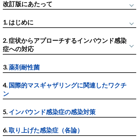
改訂版にあたって
新型コロナウイルス感染症が5類感染症に移行してから、約
1. はじめに
2年が経過しようとしています。未だに完全終息とは言えま
2025年は4月から大阪・関西万博が、9月と11月に東京で世
せんが、社会は次第に元通りの活気をとりもどしつつあ
2. 症状からアプローチするインバウンド感染
界陸上、デフリンピックといった国際的大規模イベント
り、国際交流もほぼコロナ禍前にまで戻ってきました。
症への対応
（マスギャザリング）が開催されます。これを機に「症状
皆が期待を膨らませながら迎えようとしていた世界一のス
症状からアプローチするインバウンド感染症への対応
からアプローチするインバウンド感染症への対応～感染症
ポーツの祭典オリンピック・パラリンピック東京大会を
3.
薬剤耐性菌
クイック・リファレンス2025」として改訂作業を進めまし
2020年7月に控えていた矢先にコロナパンデミックに見舞わ
発熱＋非特異的症状（頭痛、関節痛、筋肉痛など）
た。クイック・リファレンス2025では、2021年版で選定し
4.
国際的マスギャザリングに関連したワクチ
れ、結局1年延期をしても、人的な国際交流がほぼ停止した
ン
発熱＋呼吸器症状
た76感染症の記載内容の最新情報への修正を行い、近年流
中で、無観客での開催となりました。一方、本大会中の救
行が見られたり、注意が必要な新興・再興感染症としてハ
急・災害医療を想定し当時各種医療関係団体が中心となり
下痢
5.
インバウンド感染症の感染対策
ンタウイルス肺症候群、腎症候性出血熱、カンジダ・アウ
コンソーシアムを形成して備える中で、日本感染症学会で
発熱＋皮疹
リス感染症、ダニ媒介ウイルス感染症、ジフテリア、百日
は特に海外からの持ち込み感染症への対応を重要な責務と
6.
取り上げた感染症（各論）
咳、エムポックス、オロプーシェウイルスの9感染症を追加
捉え、それをサポートするツールとして、「症状からアプ
発熱＋急性神経症状（意識障害、巣症状、痙攣）