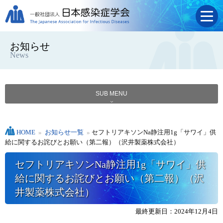
お知らせ
News
SUB MENU
HOME
»
お知らせ一覧
»
セフトリアキソンNa静注用1g「サワイ」供
給に関するお詫びとお願い（第二報）（沢井製薬株式会社）
セフトリアキソンNa静注用1g「サワイ」供
給に関するお詫びとお願い（第二報）（沢
井製薬株式会社）
最終更新日：2024年12月4日