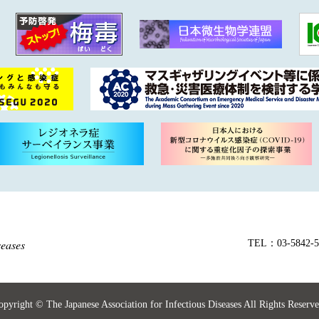
seases
TEL：03-5842-
opyright © The Japanese Association for Infectious Diseases All Rights Reserve