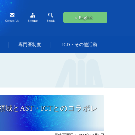
» English
Contact Us
Sitemap
Search
専門医制度
ICD・その他活動
領域とAST・ICTとのコラボレ