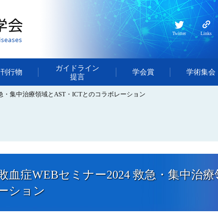
Twitter
Links
ガイドライン
・刊行物
学会賞
学術集会
提言
救急・集中治療領域とAST・ICTとのコラボレーション
敗血症WEBセミナー2024 救急・集中治療
ーション