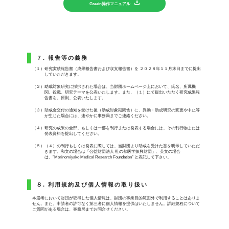
Graain操作マニュアル
７. 報告等の義務
（１）研究実績報告書（成果報告書および収支報告書）を ２０２８年１１月末日までに提出
していただきます。
（２）助成対象研究に採択された場合は、当財団ホームページ上において、氏名、所属機
関、役職、研究テーマを公表いたします。また、（１）にて提出いただく研究成果報
告書を、原則、公表いたします。
（３）助成金交付の通知を受けた後（助成対象期間含）に、異動・助成研究の変更や中止等
が生じた場合には、速やかに事務局までご連絡ください。
（４）研究の成果の全部、もしくは一部を刊行または発表する場合には、その刊行物または
発表資料を提出してください。
（５）（４）の刊行もしくは発表に際しては、当財団より助成を受けた旨を明示していただ
きます。和文の場合は「公益財団法人 杜の都医学振興財団」、英文の場合
は、”Morinomiyako Medical Research Foundation” と表記して下さい。
８. 利用規約及び個人情報の取り扱い
本選考において財団が取得した個人情報は、財団の事業目的範囲外で利用することはありま
せん。また、申請者の許可なく第三者に個人情報を提供はいたしません。詳細規程について
ご質問がある場合は、事務局までお問合せください。