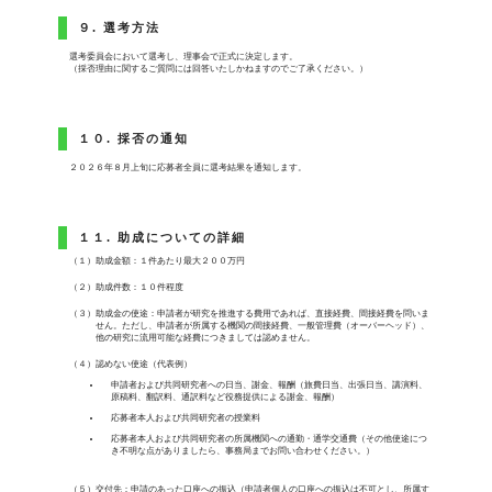
９. 選考方法
選考委員会において選考し、理事会で正式に決定します。
（採否理由に関するご質問には回答いたしかねますのでご了承ください。）
１０. 採否の通知
２０２６年８月上旬に応募者全員に選考結果を通知します。
１１. 助成についての詳細
（１）助成金額：１件あたり最大２００万円
（２）助成件数：１０件程度
（３）助成金の使途：申請者が研究を推進する費用であれば、直接経費、間接経費を問いま
せん。ただし、申請者が所属する機関の間接経費、一般管理費（オーバーヘッド）、
他の研究に流用可能な経費につきましては認めません。
（４）認めない使途（代表例）
申請者および共同研究者への日当、謝金、報酬（旅費日当、出張日当、講演料、
原稿料、翻訳料、通訳料など役務提供による謝金、報酬）
応募者本人および共同研究者の授業料
応募者本人および共同研究者の所属機関への通勤・通学交通費（その他使途につ
き不明な点がありましたら、事務局までお問い合わせください。）
（５）交付先：申請のあった口座への振込（申請者個人の口座への振込は不可とし、所属す