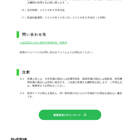
る機関が管理する口座に限ります。）
（６）交付時期：２０２６年９月末日迄
（７）助成対象期間：２０２６年１０月１日～２０２８年９月末日（２年間）
問い合わせ先
公益財団法人杜の都医学振興財団 事務局
財団ホームページのお問い合わせフォームよりお問合せください。
注釈
※１ 所属上長とは、大学所属の場合には所属学部長、病院所属の場合には病院長、研究機
関所属の場合には所長に相当する、ご自身の所属する機関長を指します。ご不明な点
は、事務局までお問合せください。
※２ 研究テーマが異なる場合も、同一研究者の方からの２年連続での受給を認めない趣旨
です。
募集要項のダウンロード
助成実績