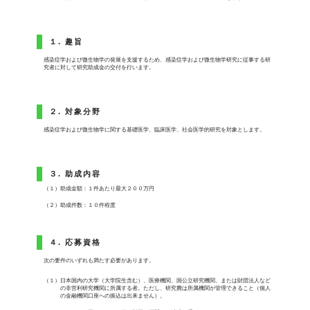
１. 趣旨
感染症学および微生物学の発展を支援するため、感染症学および微生物学研究に従事する研
究者に対して研究助成金の交付を行います。
２. 対象分野
感染症学および微生物学に関する基礎医学、臨床医学、社会医学的研究を対象とします。
３. 助成内容
（１）助成金額：１件あたり最大２００万円
（２）助成件数：１０件程度
４. 応募資格
次の要件のいずれも満たす必要があります。
（１）日本国内の大学（大学院生含む）、医療機関、国公立研究機関、または財団法人など
の非営利研究機関に所属する者。ただし、研究費は所属機関が管理できること（個人
の金融機関口座への振込は出来ません）。