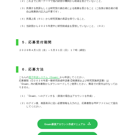
（２）これまでに同一テーマで他の財団や機関から助成を受けていないこと。
（３）所属する部課もしくは研究室の責任者による推薦を受けること（ご自身が責任者の場
合は推薦状の記入は不要です）。
（４）所属上長（※１）から研究実施の承諾を得ていること。
（５）当財団から２０２５年度中に研究助成金を受領していないこと。（※２）
５. 応募受付期間
２０２６年４月１日（水）～５月３１日（日） １７時（締切）
６. 応募方法
こちらの
電子申請システム（Graain）
から申請してください。
応募書類（①２０２６年度一般研究助成申請書 ②推薦状および研究実施承諾書）は
「Graain」内の配布書類からダウンロードしてご使用ください。郵送での受付は行なってお
りません。
（１）「Graain」へログインする （新規の場合はアカウントを作成）。
（２）ログイン後、画面表示に従い必要情報を入力の上、応募書類をPDFファイルにて提出
してください。
Graain新規アカウント作成マニュアル