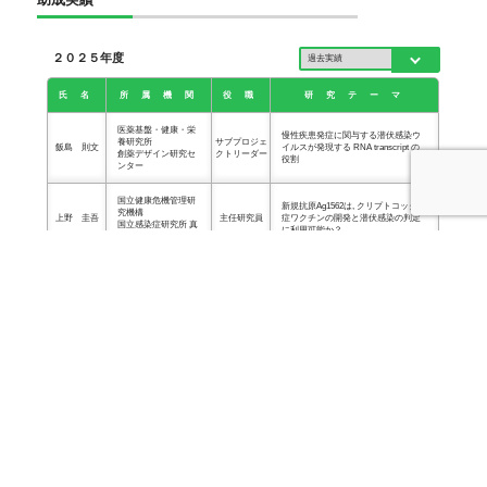
２０２５年度
氏 名
所 属 機 関
役 職
研 究 テ ー マ
医薬基盤・健康・栄
慢性疾患発症に関与する潜伏感染ウ
養研究所
サブプロジェ
飯島 則文
イルスが発現する RNA transcript の
創薬デザイン研究セ
クトリーダー
役割
ンター
国立健康危機管理研
新規抗原Ag1562は, クリプトコックス
究機構
上野 圭吾
主任研究員
症ワクチンの開発と潜伏感染の判定
国立感染症研究所 真
に利用可能か？
菌部
東京大学
医科学研究所 感染・
ヘルペス脳炎を司る内因性免疫回避
加藤 哲久
免疫部門
准教授
機構のさらなる解析
ウイルス病態制御分
野
三重大学医学部附属
酪酸産生菌投与による抗ウイルス薬
加藤 秀雄
准教授
病院薬剤部
の薬物動態への影響
大阪大学
マダニ刺咬後発熱症例における網羅
忽那 賢志
大学院医学系研究科
教授
的メタゲノム解析による新規病原体
感染制御学講座
の探索
自治医科大学 医学部
サイトメガロウイルス既感染・再活
分子病態治療研究セ
仲宗根 秀樹
教授
性化の有無による移植後免疫再構築
ンター