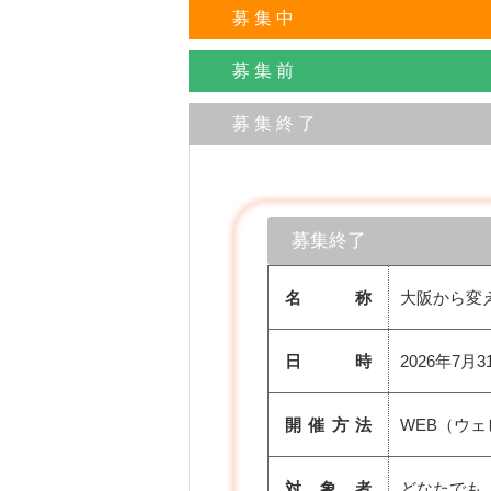
募 集 中
募 集 前
募 集 終 了
募集終了
名 称
大阪から変
日 時
2026年7月3
開催方法
WEB（ウ
対 象 者
どなたでも