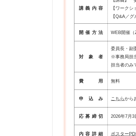
講義内容
【ワークシ
【Q&A／
開催方法
WEB開催（
委員長・副
対 象 者
※事務局担
担当者のみ
費 用
無料
申 込 み
こちら
から
応募締切
2026年7月
内容詳細
ポスターPD