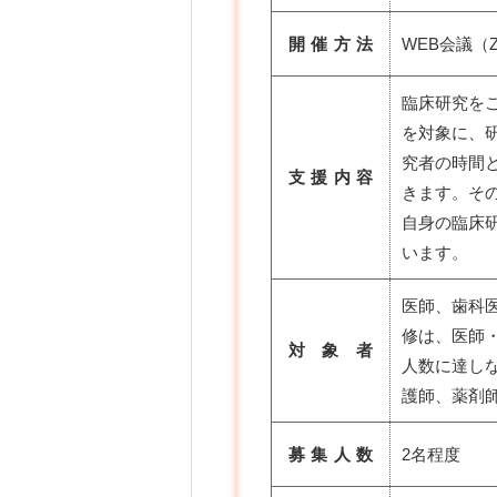
開催方法
WEB会議（
臨床研究を
を対象に、
究者の時間
支援内容
きます。そ
自身の臨床
います。
医師、歯科
修は、医師
対 象 者
人数に達し
護師、薬剤
募集人数
2名程度