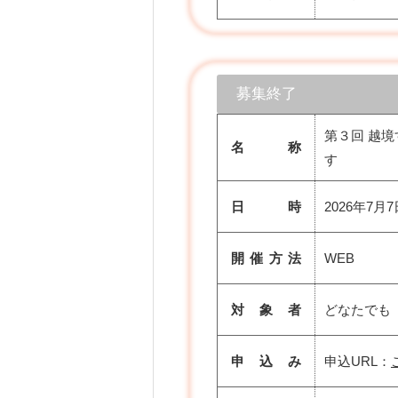
募集終了
第３回 越境
名 称
す
日 時
2026年7月7
開催方法
WEB
対 象 者
どなたでも
申 込 み
申込URL：