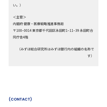
い。）
＜主管＞
内閣府 健康・医療戦略推進事務局
〒100–0014 東京都千代田区永田町1–11–39 永田町合
同庁舎4階
（みずほ総合研究所はみずほ銀行内の組織の名称で
す）
(
C
O
N
T
A
C
T
)