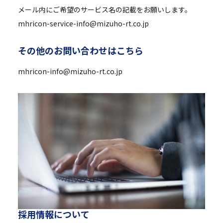
メール内にご希望のサービス名の記載をお願いします。
mhricon-service-info@mizuho-rt.co.jp
そ
の
他
の
お
問
い
合
わ
せ
は
こ
ち
ら
mhricon-info@mizuho-rt.co.jp
採
用
情
報
に
つ
い
て