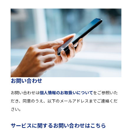
お
問
い
合
わ
せ
お問い合わせは
個人情報のお取扱いについて
をご参照いた
だき、同意のうえ、以下のメールアドレスまでご連絡くだ
さい。
サ
ー
ビ
ス
に
関
す
る
お
問
い
合
わ
せ
は
こ
ち
ら