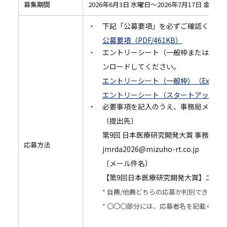
募集期間
2026年6月3日 水曜日～2026年7月17日 金曜日 
下記「公募要項」を必ずご確認くださ
公募要項（PDF/461KB）
エントリーシート（一般枠またはスタートア
ンロードしてください。
エントリーシート（一般枠）（Excel/3
エントリーシート（スタートアップ枠）（E
必要事項を記入のうえ、事務局メール
〔提出先〕
第9回 日本医療研究開発大賞 事務局
応募方法
jmrda2026@mizuho-rt.co.jp
〔メール件名〕
【第9回日本医療研究開発大賞】エント
* 自薦/他薦どちらの応募か判別できるよ
* 〇〇〇部分には、応募者名を記載くださ