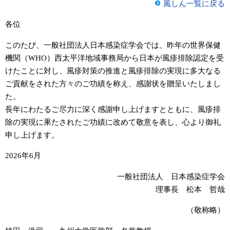
風しん一覧に戻る
各位
このたび、一般社団法人日本感染症学会では、昨年の世界保健
機関（WHO）西太平洋地域事務局から日本が風疹排除認定を受
けたことに対し、風疹対策の推進と風疹排除の実現に多大なる
ご貢献をされた方々のご功績を称え、感謝状を贈呈いたしまし
た。
長年にわたるご尽力に深く感謝申し上げますとともに、風疹排
除の実現に果たされたご功績に改めて敬意を表し、心より御礼
申し上げます。
2026年6月
一般社団法人 日本感染症学会
理事長 松本 哲哉
（敬称略）