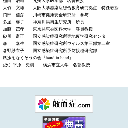
植田 浩司 九州大学医学部 名誉教授
大竹 文雄 大阪大学感染症総合教育研究拠点 特任教授
岡部 信彦 川崎市健康安全研究所 参与
多屋 馨子 神奈川県衛生研究所 所長
加藤 茂孝 東京慈恵会医科大学 客員教授
砂川 富正 国立感染症研究所実地疫学研究センター
森 嘉生 国立感染症研究所ウイルス第三部第二室
森野紗衣子 国立感染症研究所予防接種研究部
風疹をなくそうの会『hand in hand』
(故）平原 史樹 横浜市立大学 名誉教授