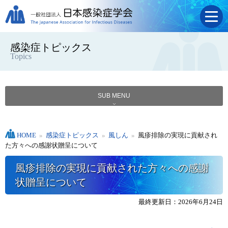
感染症トピックス
Topics
SUB MENU
HOME
»
感染症トピックス
»
風しん
»
風疹排除の実現に貢献され
た方々への感謝状贈呈について
風疹排除の実現に貢献された方々への感謝
状贈呈について
最終更新日：2026年6月24日