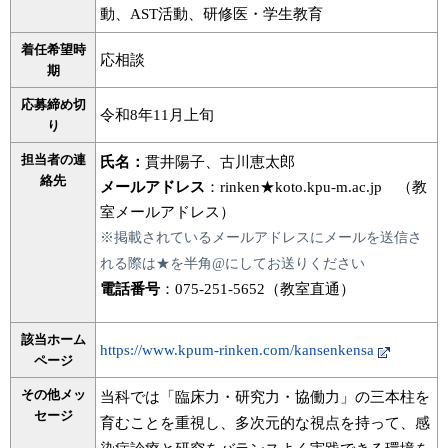
動、AST活動、研修医・学生教育
着任希望時
応相談
期
応募締め切
令和8年11月上旬
り
担当者の連
氏名：
貫井陽子、古川恵太郎
絡先
メールアドレス
：rinken★koto.kpu-m.ac.jp （教
室メールアドレス）
※掲載されているメールアドレスにメールを送信さ
れる際は★を半角@にしてお送りください
電話番号
：075-251-5652（教室直通）
該当ホーム
https://www.kpum-rinken.com/kansenkensa
ページ
その他メッ
当科では「臨床力・研究力・協働力」の三本柱を
セージ
育むことを重視し、多次元的な視点を持って、感