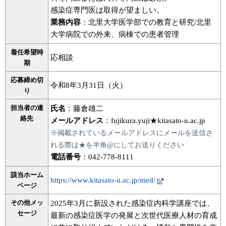
感染症専門医は取得が望ましい。
業務内容
：北里大学医学部での教育と研究/北里
大学病院での外来、病棟での患者管理
着任希望時
応相談
期
応募締め切
令和8年3月31日（火）
り
担当者の連
氏名
：藤倉雄二
絡先
メールアドレス
：fujikura.yuji★kitasato-u.ac.jp
※掲載されているメールアドレスにメールを送信さ
れる際は★を半角@にしてお送りください
電話番号
：042-778-8111
該当ホーム
https://www.kitasato-u.ac.jp/med/
ページ
その他メッ
2025年3月に新設された感染症内科学講座では、
セージ
最新の感染症医学の発展と次世代医療人材の育成