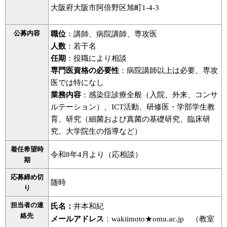
大阪府大阪市阿倍野区旭町1-4-3
公募内容
職位
：講師、病院講師、専攻医
人数
：若干名
任期
：役職により相談
専門医資格の必要性
：病院講師以上は必要、専攻
医では特になし
業務内容
：感染症診療全般（入院、外来、コンサ
ルテーション）、ICT活動、研修医・学部学生教
育、研究（細菌および真菌の基礎研究、臨床研
究、大学院生の指導など）
着任希望時
令和8年4月より（応相談）
期
応募締め切
随時
り
担当者の連
氏名：
井本和紀
絡先
メールアドレス
：wakiimoto★omu.ac.jp （教室