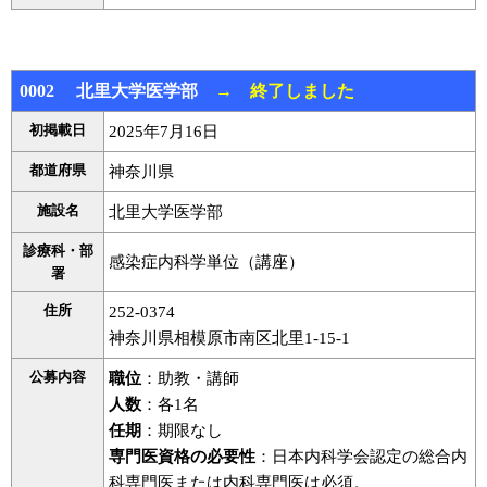
0002 北里大学医学部
→ 終了しました
初掲載日
2025年7月16日
都道府県
神奈川県
施設名
北里大学医学部
診療科・部
感染症内科学単位（講座）
署
住所
252-0374
神奈川県相模原市南区北里1-15-1
公募内容
職位
：助教・講師
人数
：各1名
任期
：期限なし
専門医資格の必要性
：日本内科学会認定の総合内
科専門医または内科専門医は必須。