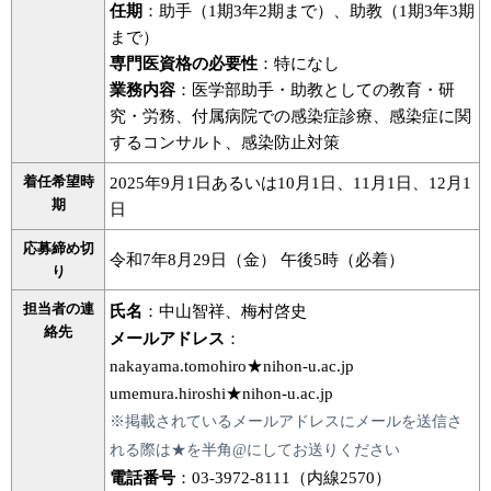
任期
：助手（1期3年2期まで）、助教（1期3年3期
まで）
専門医資格の必要性
：特になし
業務内容
：医学部助手・助教としての教育・研
究・労務、付属病院での感染症診療、感染症に関
するコンサルト、感染防止対策
着任希望時
2025年9月1日あるいは10月1日、11月1日、12月1
期
日
応募締め切
令和7年8月29日（金） 午後5時（必着）
り
担当者の連
氏名
：中山智祥、梅村啓史
絡先
メールアドレス
：
nakayama.tomohiro★nihon-u.ac.jp
umemura.hiroshi★nihon-u.ac.jp
※掲載されているメールアドレスにメールを送信さ
れる際は★を半角@にしてお送りください
電話番号
：03-3972-8111（内線2570）