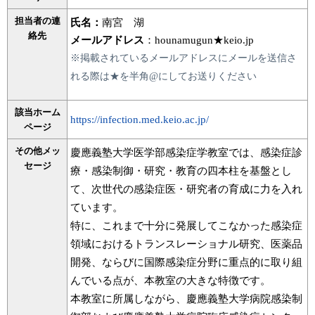
担当者の連
氏名：
南宮 湖
絡先
メールアドレス
：hounamugun★keio.jp
※掲載されているメールアドレスにメールを送信さ
れる際は★を半角@にしてお送りください
該当ホーム
https://infection.med.keio.ac.jp/
ページ
その他メッ
慶應義塾大学医学部感染症学教室では、感染症診
セージ
療・感染制御・研究・教育の四本柱を基盤とし
て、次世代の感染症医・研究者の育成に力を入れ
ています。
特に、これまで十分に発展してこなかった感染症
領域におけるトランスレーショナル研究、医薬品
開発、ならびに国際感染症分野に重点的に取り組
んでいる点が、本教室の大きな特徴です。
本教室に所属しながら、慶應義塾大学病院感染制