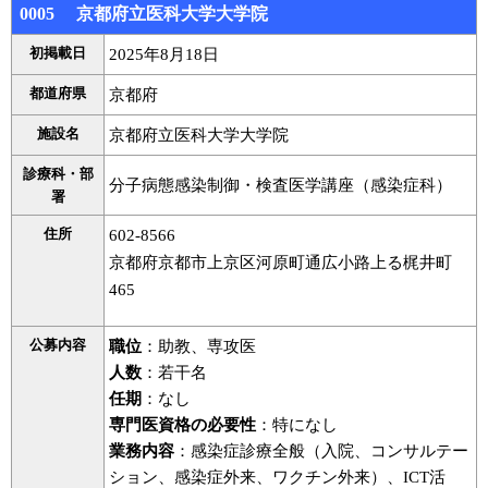
0005 京都府立医科大学大学院
初掲載日
2025年8月18日
都道府県
京都府
施設名
京都府立医科大学大学院
診療科・部
分子病態感染制御・検査医学講座（感染症科）
署
住所
602-8566
京都府京都市上京区河原町通広小路上る梶井町
465
公募内容
職位
：助教、専攻医
人数
：若干名
任期
：なし
専門医資格の必要性
：特になし
業務内容
：感染症診療全般（入院、コンサルテー
ション、感染症外来、ワクチン外来）、ICT活