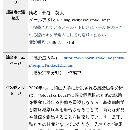
り
担当者の連
氏名：
萩谷 英大
絡先
メールアドレス
：hagiya★okayama-u.ac.jp
※掲載されているメールアドレスにメールを送信さ
れる際は★を半角@にしてお送りください
086-235-7158
電話番号
：
該当ホーム
（感染症内科）
https://www.okayama-u.ac.jp/use
ページ
r/hospital/index121.html
（感染症学分野） 作成中
その他メッ
2026年4月に岡山大学に新設される感染症学分野
セージ
は、“Global & Local”に感染症克服のための課題
を探究し続ける姿勢を重視しながら、基礎細菌学
と臨床感染症学を融合させることで、新たな知見
や価値を創出することを目指しています。是非、
私たちの仲間となっていただき、先生方の”臨床