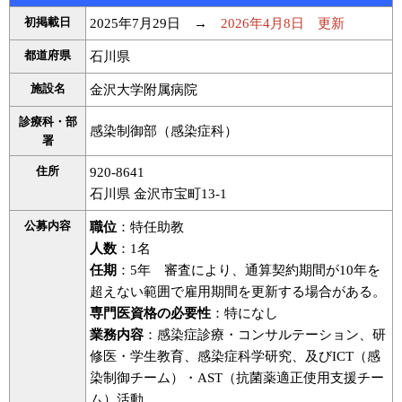
初掲載日
2025年7月29日 →
2026年4月8日 更新
都道府県
石川県
施設名
金沢大学附属病院
診療科・部
感染制御部（感染症科）
署
住所
920-8641
石川県 金沢市宝町13-1
公募内容
職位
：特任助教
人数
：1名
任期
：5年 審査により、通算契約期間が10年を
超えない範囲で雇用期間を更新する場合がある。
専門医資格の必要性
：特になし
業務内容
：感染症診療・コンサルテーション、研
修医・学生教育、感染症科学研究、及びICT（感
染制御チーム）・AST（抗菌薬適正使用支援チー
ム）活動