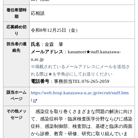
着任希望時
応相談
期
応募締め切
令和8年12月25日（金）
り
担当者の連
氏名
：金森 肇
絡先
メールアドレス
：kanamori★staff.kanazawa-
u.ac.jp
※掲載されているメールアドレスにメールを送信さ
れる際は★を半角@にしてお送りください
電話番号
：事務担当TEL 076-265-2059
該当ホーム
https://web.hosp.kanazawa-u.ac.jp/recruit/staff.htm
ページ
l
その他メッ
感染症を取り巻くさまざまな問題の解決に向け
セージ
て、感染症科学・臨床検査医学分野ならびに感染
症科、感染制御部、検査部は、基礎と臨床の両面
から診療、教育・研修、研究に取り組んでいま