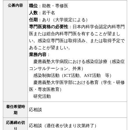
公募内容
職位
：助教・専修医
人数
：若干名
任期
：あり（大学規定による）
専門医資格の必要性
：日本内科学会認定内科専門
医または総合内科専門医を有することが望まし
い。感染症専門医は取得済み、または取得予定で
あることが望ましい。
業務内容
：
慶應義塾大学病院における感染症診療（感染症
コンサルテーション、外来）
感染制御活動（ICT活動、AST活動 等）
慶應義塾大学医学部における教育（学生・研修
医・専攻医教育）
研究活動
着任希望時
応相談
期
応募締め切
応相談（適任者が決まり次第終了）
り