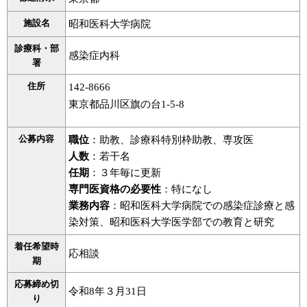
施設名
昭和医科大学病院
診療科・部
感染症内科
署
住所
142-8666
東京都品川区旗の台1-5-8
公募内容
職位
：助教、診療科特別枠助教、専攻医
人数
：若干名
任期
：３年毎に更新
専門医資格の必要性
：特になし
業務内容
：昭和医科大学病院での感染症診療と感
染対策、昭和医科大学医学部での教育と研究
着任希望時
応相談
期
応募締め切
令和8年３月31日
り