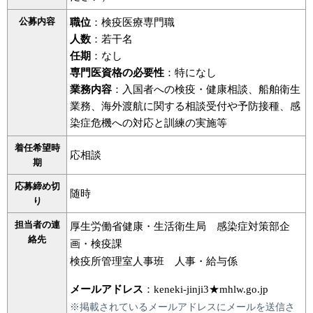
公募内容
職位
：検疫医療専門職
人数
：若干名
任期
：なし
専門医資格の必要性
：特になし
業務内容
：入国者への検疫・健康相談、船舶衛生
業務、海外渡航に関する相談受付や予防接種、感
染症危機への対応と訓練の実施等
着任希望時
応相談
期
応募締め切
随時
り
担当者の連
厚生労働省健康・生活衛生局 感染症対策部企
絡先
画・検疫課
検疫所管理室人事班 人事・給与係
メールアドレス
：keneki-jinji3★mhlw.go.jp
※掲載されているメールアドレスにメールを送信さ