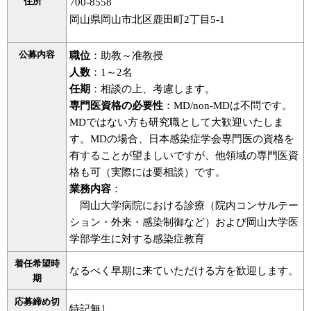
住所
700-8558
岡山県岡山市北区鹿田町2丁目5-1
公募内容
職位
：助教～准教授
人数
：1～2名
任期
：相談の上、考慮します。
専門医資格の必要性
：MD/non-MDは不問です。
MDではない方も研究職として大歓迎いたしま
す。MDの場合、日本感染症学会専門医の資格を
有することが望ましいですが、他領域の専門医資
格も可（実際には要相談）です。
業務内容
：
岡山大学病院における診療（院内コンサルテー
ション・外来・感染制御など）および岡山大学医
学部学生に対する感染症教育
着任希望時
なるべく早期に来ていただける方を歓迎します。
期
応募締め切
特記無し