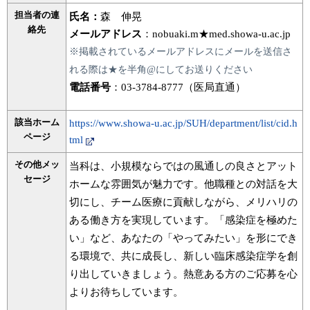
担当者の連
氏名：
森 伸晃
絡先
メールアドレス
：nobuaki.m★med.showa-u.ac.jp
※掲載されているメールアドレスにメールを送信さ
れる際は★を半角@にしてお送りください
電話番号
：03-3784-8777（医局直通）
該当ホーム
https://www.showa-u.ac.jp/SUH/department/list/cid.h
ページ
tml
その他メッ
当科は、小規模ならではの風通しの良さとアット
セージ
ホームな雰囲気が魅力です。他職種との対話を大
切にし、チーム医療に貢献しながら、メリハリの
ある働き方を実現しています。「感染症を極めた
い」など、あなたの「やってみたい」を形にでき
る環境で、共に成長し、新しい臨床感染症学を創
り出していきましょう。熱意ある方のご応募を心
よりお待ちしています。