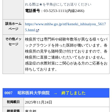
れる際は★を半角@にしてお送りください
電話番号
：03-5253-1111(内線2466)
該当ホーム
https://www.mhlw.go.jp/stf/keneki_ishisaiyou_5617
ページ
5.html
その他メッ
検疫所では専門科や経験年数等が異なる様々なバ
セージ
ックグラウンドを持った医師が働いています。各
検疫所の見学も随時受け付けておりますので、各
検疫所に直接ご連絡いただいてもかまいません。
感染症の水際対策にご関心がある方のご応募をお
待ちしております。
0007 昭和医科大学病院
→ 終了しました
初掲載日
2025年11月24日
都道府県
東京都