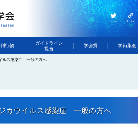
Twitter
Links
ガイドライン
・刊行物
学会賞
学術集会
提言
イルス感染症 一般の方へ
ジカウイルス感染症 一般の方へ