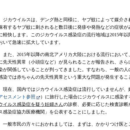
ジカウイルスは、デング熱と同様に、ヤブ蚊によって媒介さ
保有するヤブ蚊に刺されると数日後に発疹や発熱などの症状が
に軽快します。このジカウイルス感染症の流行地域は2015年
おいて急速に拡大しています。
また、2015年以降の南北アメリカ大陸における流行におい
に先天性異常（小頭症など）が見られることが報告され、さら
染が関係していることが判ってきました。すなわち、一般の人
感染では赤ちゃんの先天性異常という重大な問題が発生するこ
現在、国内ではジカウイルス感染症は流行していませんが、
アセスメント参照
）に旅行した場合にジカウイルスに感染す
ウイルス感染症を疑う妊婦さん
の診察、必要に応じた検査診断
ス感染症協力医療機関」を公表することにしました。
一般市民の方々におかれましては、まずは、かかりつけ医と