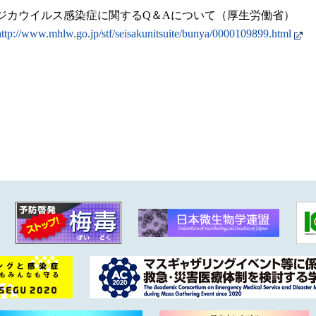
ジカウイルス感染症に関するQ＆Aについて（厚生労働省）
http://www.mhlw.go.jp/stf/seisakunitsuite/bunya/0000109899.html