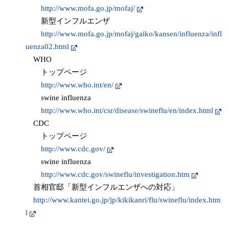
http://www.mofa.go.jp/mofaj/
新型インフルエンザ
http://www.mofa.go.jp/mofaj/gaiko/kansen/influenza/infl
uenza02.html
WHO
トップページ
http://www.who.int/en/
swine influenza
http://www.who.int/csr/disease/swineflu/en/index.html
CDC
トップページ
http://www.cdc.gov/
swine influenza
http://www.cdc.gov/swineflu/investigation.htm
首相官邸「新型インフルエンザへの対応」
http://www.kantei.go.jp/jp/kikikanri/flu/swineflu/index.htm
l