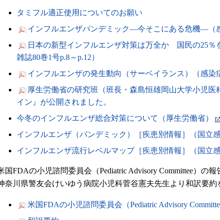
タミフル適正使用についてのお願い
インフルエンザパンデミック―今そこにある危機―（感染症
日本の新型インフルエンザ対策は万全か 国民の25％
雑誌80巻1号p.8～p.12）
インフルエンザの発生動向（サーベイランス）（感染症学雑誌
厚生労働省の研究班（班長・森島恒雄岡山大学小児医
イン』が公開されました。
今冬のインフルエンザ総合対策について（厚生労働省）
インフルエンザ（パンデミック）［疾患別情報］（国立
インフルエンザ流行レベルマップ［疾患別情報］（国立
米国FDAの小児諮問委員会（Pediatric Advisory Committee
神奈川県警友会けいゆう病院小児科菅谷憲夫先生より和訳要約
米国FDAの小児諮問委員会（Pediatric Advisory Commit