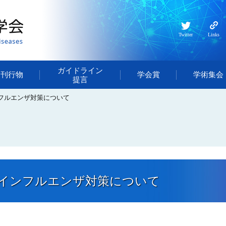
Twitter
Links
ガイドライン
・刊行物
学会賞
学術集会
提言
フルエンザ対策について
インフルエンザ対策について