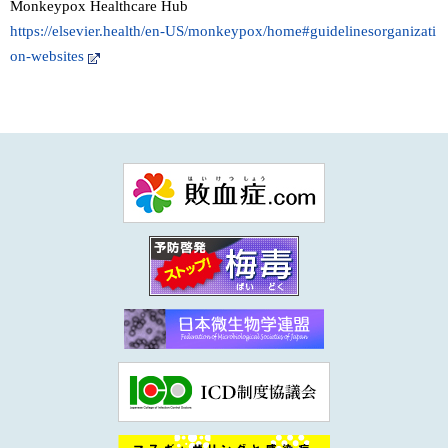
Monkeypox Healthcare Hub
https://elsevier.health/en-US/monkeypox/home#guidelinesorganizati
on-websites