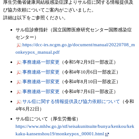
厚生労働省健康局結核感染症課よりサル痘に関する情報提供及
び協力依頼についてご案内がございました。
詳細は以下をご参照ください。
サル痘診療指針（国立国際医療研究センター国際感染症
センター）
https://dcc-irs.ncgm.go.jp/document/manual/20220708_m
onkeypox_manual.pdf
事務連絡一部変更
（令和5年2月9日一部改正）
事務連絡一部変更
（令和4年10月6日一部改正）
事務連絡一部変更
（令和4年8月10日一部改正）
事務連絡一部変更
（令和4年7月6日一部改正）
サル痘に関する情報提供及び協力依頼について
（令和
4年6月22日）
サル痘について（厚生労働省）
https://www.mhlw.go.jp/stf/seisakunitsuite/bunya/kenkou/kek
kaku-kansenshou19/monkeypox_00001.html