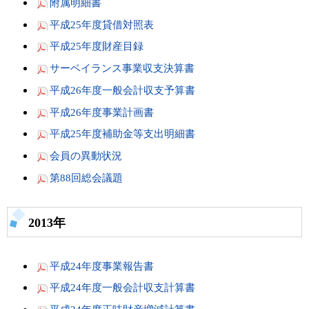
附属明細書
平成25年度貸借対照表
平成25年度財産目録
サーベイランス事業収支決算書
平成26年度一般会計収支予算書
平成26年度事業計画書
平成25年度補助金等支出明細書
会員の異動状況
第88回総会議題
2013年
平成24年度事業報告書
平成24年度一般会計収支計算書