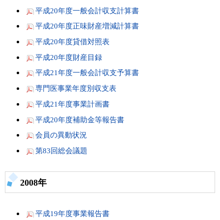
平成20年度一般会計収支計算書
平成20年度正味財産増減計算書
平成20年度貸借対照表
平成20年度財産目録
平成21年度一般会計収支予算書
専門医事業年度別収支表
平成21年度事業計画書
平成20年度補助金等報告書
会員の異動状況
第83回総会議題
2008年
平成19年度事業報告書