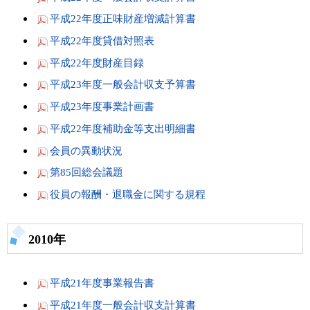
平成22年度正味財産増減計算書
平成22年度貸借対照表
平成22年度財産目録
平成23年度一般会計収支予算書
平成23年度事業計画書
平成22年度補助金等支出明細書
会員の異動状況
第85回総会議題
役員の報酬・退職金に関する規程
2010年
平成21年度事業報告書
平成21年度一般会計収支計算書