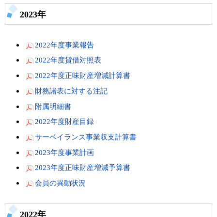
2023年
2022年度事業報告
2022年度貸借対照表
2022年度正味財産増減計算書
財務諸表に対する注記
附属明細書
2022年度財産目録
サーベイランス事業収支計算書
2023年度事業計画
2023年度正味財産増減予算書
会員の異動状況
2022年