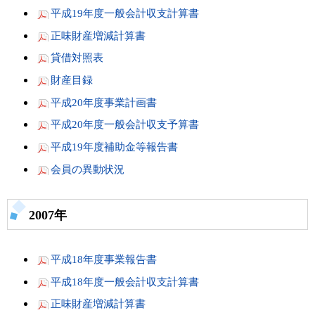
平成19年度一般会計収支計算書
正味財産増減計算書
貸借対照表
財産目録
平成20年度事業計画書
平成20年度一般会計収支予算書
平成19年度補助金等報告書
会員の異動状況
2007年
平成18年度事業報告書
平成18年度一般会計収支計算書
正味財産増減計算書