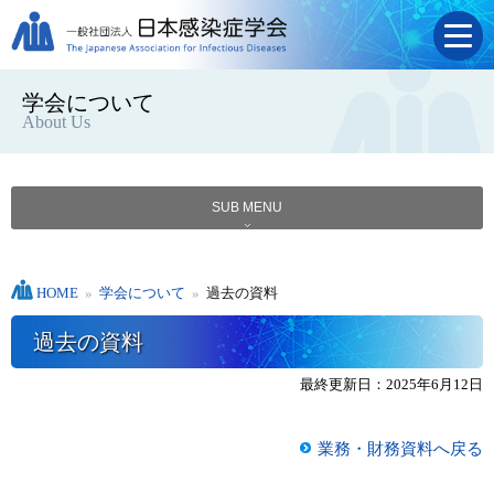
学会について
About Us
SUB MENU
HOME
»
学会について
»
過去の資料
過去の資料
最終更新日：2025年6月12日
業務・財務資料へ戻る